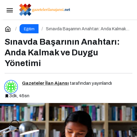
Erasmus Yapan Öğrenciler: Sadece Ülke Değil,
Bakış Açısı da Değişiyor
Paylaş
Yorum Yap
Sınavda Başarının Anahtarı: Anda Kalmak
Eğitim
ve Duygu Yönetimi
Sınavda Başarının Anahtarı:
Anda Kalmak ve Duygu
Yönetimi
Gazeteler İlan Ajansı
tarafından yayınlandı
3dk, 45sn