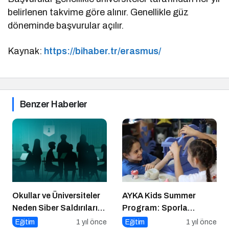
belirlenen takvime göre alınır. Genellikle güz
döneminde başvurular açılır.
Kaynak:
https://bihaber.tr/erasmus/
Benzer Haberler
Okullar ve Üniversiteler
AYKA Kids Summer
Neden Siber Saldırıların
Program: Sporla
Hedefinde?
Geleceğe Yönelik Bir
Eğitim
1 yıl önce
Eğitim
1 yıl önce