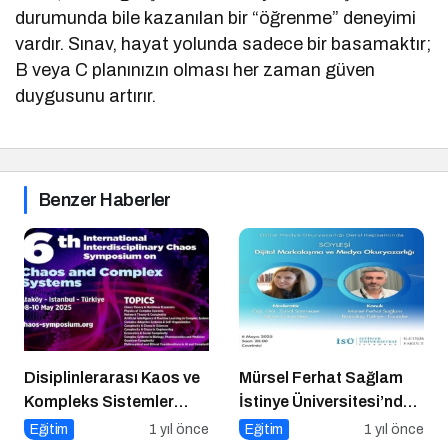
durumunda bile kazanılan bir “öğrenme” deneyimi
vardır. Sınav, hayat yolunda sadece bir basamaktır;
B veya C planınızın olması her zaman güven
duygusunu artırır.
Benzer Haberler
Disiplinlerarası Kaos ve
Mürsel Ferhat Sağlam
Kompleks Sistemler
İstinye Üniversitesi’nde
Sempozyumu İçin Geri
Dijital Medya
Eğitim
1 yıl önce
Eğitim
1 yıl önce