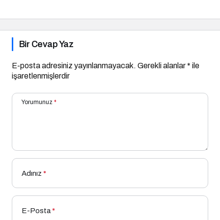
Bir Bakış: Dr. Hüseyin
Yaşa Konuk Oldu
Bir Cevap Yaz
E-posta adresiniz yayınlanmayacak.
Gerekli alanlar
*
ile
işaretlenmişlerdir
Yorumunuz
*
Adınız
*
E-Posta
*