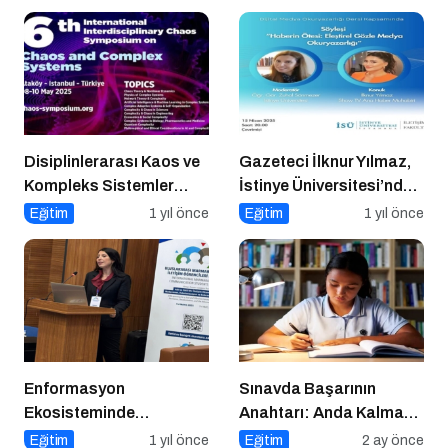
Başlangıç!
Disiplinlerarası Kaos ve
Gazeteci İlknur Yılmaz,
Kompleks Sistemler
İstinye Üniversitesi’nde
Sempozyumu İçin Geri
Dijital Medya
Eğitim
1 yıl önce
Eğitim
1 yıl önce
Sayım!
Okuryazarlığı Dersinin
Konuğu Oldu
Enformasyon
Sınavda Başarının
Ekosisteminde
Anahtarı: Anda Kalmak
Dezenformasyon ve
ve Duygu Yönetimi
Eğitim
1 yıl önce
Eğitim
2 ay önce