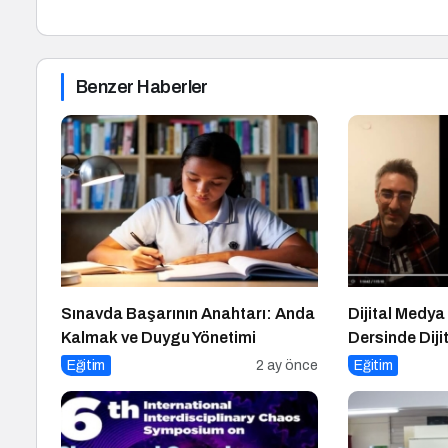
Benzer Haberler
Sınavda Başarının Anahtarı: Anda
Dijital Medya
Kalmak ve Duygu Yönetimi
Dersinde Dij
Konuşuldu
Eğitim
2 ay önce
Eğitim