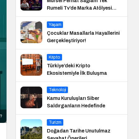
Mürsel Ferhat Sağlam Tek
Rumeli Tv’de Marka Atölyesi
Programına Konuk Oldu
Yaşam
Çocuklar Masallarla Hayallerini
Gerçekleştiriyor!
Kripto
Türkiye’deki Kripto
Ekosistemiyle İlk Buluşma
Teknoloji
Kamu Kuruluşları Siber
Saldırganların Hedefinde
e?
Turizm
Doğadan Tarihe Unutulmaz
Seyahat Önerileri