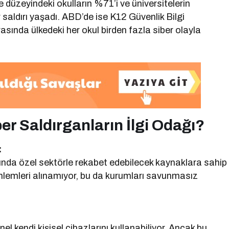
e düzeyindeki okulların %71’i ve üniversitelerin
r saldırı yaşadı. ABD’de ise K12 Güvenlik Bilgi
rasında ülkedeki her okul birden fazla siber olayla
r Saldırganların İlgi Odağı?
:
sunda özel sektörle rekabet edebilecek kaynaklara sahip
k önlemleri alınamıyor, bu da kurumları savunmasız
el kendi kişisel cihazlarını kullanabiliyor. Ancak bu