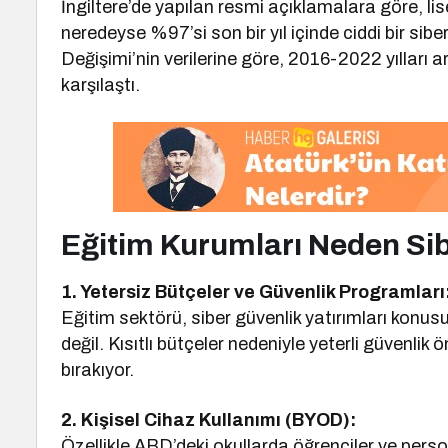
İngiltere’de yapılan resmi açıklamalara göre, lis
neredeyse %97’si son bir yıl içinde ciddi bir sibe
Değişimi’nin verilerine göre, 2016-2022 yılları a
karşılaştı.
Eğitim Kurumları Neden Sibe
1. Yetersiz Bütçeler ve Güvenlik Programları
Eğitim sektörü, siber güvenlik yatırımları konu
değil. Kısıtlı bütçeler nedeniyle yeterli güvenli
bırakıyor.
2. Kişisel Cihaz Kullanımı (BYOD):
Özellikle ABD’deki okullarda öğrenciler ve person