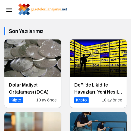
Son Yazılarımız
Dolar Maliyet
DeFi’de Likidite
Ortalaması (DCA)
Havuzları: Yeni Nesil
Finansın Kalbi
Kripto
10 ay önce
Kripto
10 ay önce