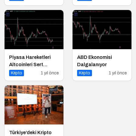
Piyasa Hareketleri
ABD Ekonomisi
Altcoinleri Sert
Dalgalanıyor
Etkiledi
Kripto
1 yıl önce
Kripto
1 yıl önce
Türkiye’deki Kripto