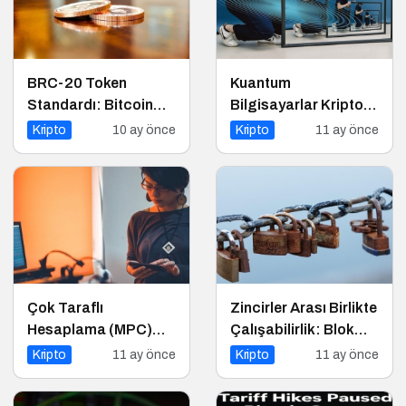
BRC-20 Token
Kuantum
Standardı: Bitcoin
Bilgisayarlar Kripto
Üzerindeki Deneysel
Paraları Tehdit Eder
Kripto
10 ay önce
Kripto
11 ay önce
Adım
mi?
Çok Taraflı
Zincirler Arası Birlikte
Hesaplama (MPC)
Çalışabilirlik: Blok
Nedir?
Zincirlerin Geleceği
Kripto
11 ay önce
Kripto
11 ay önce