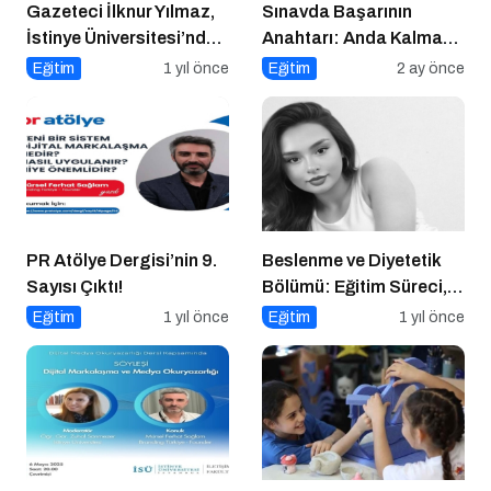
Gazeteci İlknur Yılmaz,
Sınavda Başarının
İstinye Üniversitesi’nde
Anahtarı: Anda Kalmak
Dijital Medya
ve Duygu Yönetimi
Eğitim
1 yıl önce
Eğitim
2 ay önce
Okuryazarlığı Dersinin
Konuğu Oldu
PR Atölye Dergisi’nin 9.
Beslenme ve Diyetetik
Sayısı Çıktı!
Bölümü: Eğitim Süreci,
Kariyer Olanakları ve
Eğitim
1 yıl önce
Eğitim
1 yıl önce
Geleceği