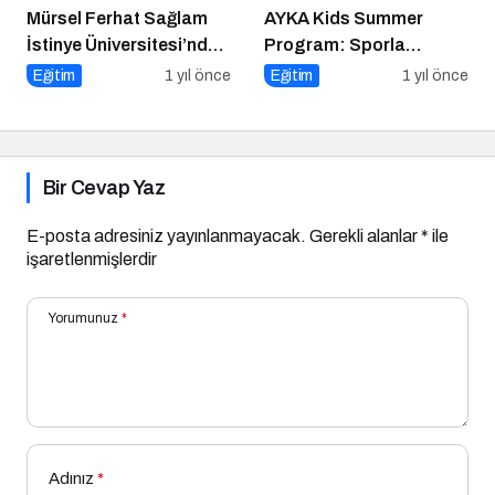
Mürsel Ferhat Sağlam
AYKA Kids Summer
İstinye Üniversitesi’nde
Program: Sporla
Dijital Medya
Geleceğe Yönelik Bir
Eğitim
1 yıl önce
Eğitim
1 yıl önce
Okuryazarlığı
Başlangıç!
Kapsamında
Konuşacak!
Bir Cevap Yaz
E-posta adresiniz yayınlanmayacak.
Gerekli alanlar
*
ile
işaretlenmişlerdir
Yorumunuz
*
Adınız
*