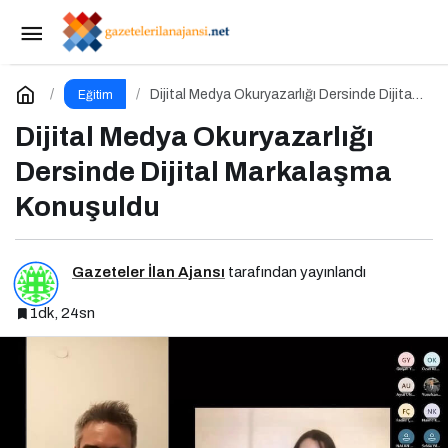
Enformasyon Ekosisteminde Dezenformasyon
ve Çözüm Arayışları
Paylaş
Yorum Yap
Dijital Medya Okuryazarlığı Dersinde Dijital
Eğitim
Markalaşma Konuşuldu
Dijital Medya Okuryazarlığı
Dersinde Dijital Markalaşma
Konuşuldu
Gazeteler İlan Ajansı
tarafından yayınlandı
1dk, 24sn