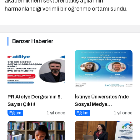
akademik hem sektörel bakış açılarının
harmanlandığı verimli bir öğrenme ortamı sundu.
Benzer Haberler
PR Atölye Dergisi’nin 9.
İstinye Üniversitesi’nde
Sayısı Çıktı!
Sosyal Medya
Okuryazarlığına Eleştirel
Eğitim
1 yıl önce
Eğitim
1 yıl önce
Bir Bakış: Dr. Hüseyin
Yaşa Konuk Oldu