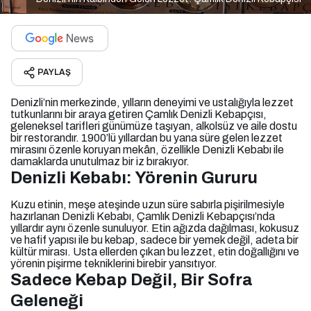
PAYLAŞ
Denizli’nin merkezinde, yılların deneyimi ve ustalığıyla lezzet
tutkunlarını bir araya getiren Çamlık Denizli Kebapçısı,
geleneksel tarifleri günümüze taşıyan, alkolsüz ve aile dostu
bir restorandır. 1900’lü yıllardan bu yana süre gelen lezzet
mirasını özenle koruyan mekân, özellikle Denizli Kebabı ile
damaklarda unutulmaz bir iz bırakıyor.
Denizli Kebabı: Yörenin Gururu
Kuzu etinin, meşe ateşinde uzun süre sabırla pişirilmesiyle
hazırlanan Denizli Kebabı, Çamlık Denizli Kebapçısı’nda
yıllardır aynı özenle sunuluyor. Etin ağızda dağılması, kokusuz
ve hafif yapısı ile bu kebap, sadece bir yemek değil, adeta bir
kültür mirası. Usta ellerden çıkan bu lezzet, etin doğallığını ve
yörenin pişirme tekniklerini birebir yansıtıyor.
Sadece Kebap Değil, Bir Sofra
Geleneği