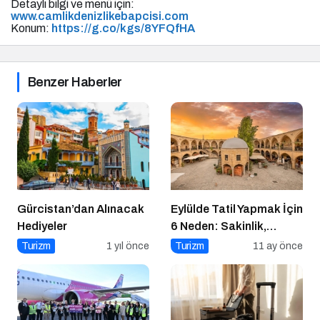
Detaylı bilgi ve menü için:
www.camlikdenizlikebapcisi.com
Konum:
https://g.co/kgs/8YFQfHA
Benzer Haberler
Gürcistan’dan Alınacak
Eylülde Tatil Yapmak İçin
Hediyeler
6 Neden: Sakinlik,
Ekonomi ve Keyif Bir
Turizm
1 yıl önce
Turizm
11 ay önce
Arada