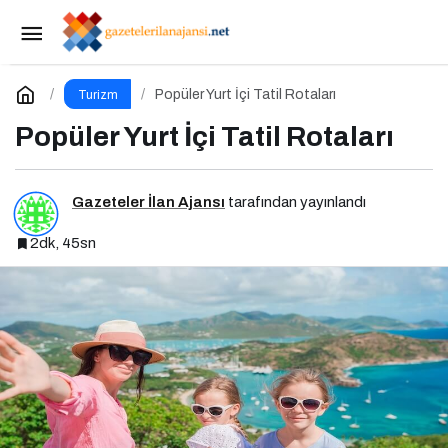
Denizli’nin Kalbinden Gelen Lezzet: Çamlık
Denizli Kebapçısı
Paylaş
Yorum Yap
Popüler Yurt İçi Tatil Rotaları
Turizm
Popüler Yurt İçi Tatil Rotaları
Gazeteler İlan Ajansı
tarafından yayınlandı
2dk, 45sn