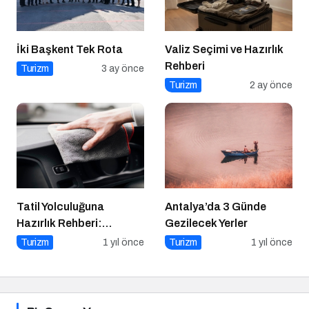
İki Başkent Tek Rota
Valiz Seçimi ve Hazırlık
Rehberi
Turizm
3 ay önce
Turizm
2 ay önce
Tatil Yolculuğuna
Antalya’da 3 Günde
Hazırlık Rehberi:
Gezilecek Yerler
Aracınız İçin Almanız
Turizm
1 yıl önce
Turizm
1 yıl önce
Gereken 7 Temel Önlem!