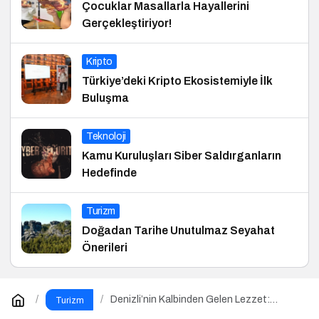
Çocuklar Masallarla Hayallerini
Gerçekleştiriyor!
Kripto
Türkiye’deki Kripto Ekosistemiyle İlk
Buluşma
Teknoloji
Kamu Kuruluşları Siber Saldırganların
Hedefinde
Turizm
Doğadan Tarihe Unutulmaz Seyahat
Önerileri
Denizli’nin Kalbinden Gelen Lezzet:
Turizm
Çamlık Denizli Kebapçısı