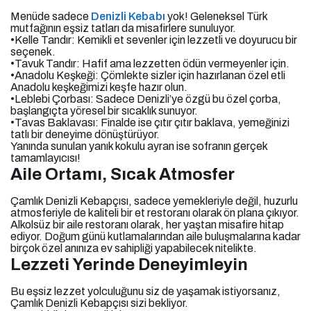
Menüde sadece
Denizli Kebabı
yok! Geleneksel Türk
mutfağının eşsiz tatları da misafirlere sunuluyor.
•Kelle Tandır: Kemikli et sevenler için lezzetli ve doyurucu bir
seçenek.
•Tavuk Tandır: Hafif ama lezzetten ödün vermeyenler için.
•Anadolu Keşkeği: Çömlekte sizler için hazırlanan özel etli
Anadolu keşkeğimizi keşfe hazır olun.
•Leblebi Çorbası: Sadece Denizli’ye özgü bu özel çorba,
başlangıçta yöresel bir sıcaklık sunuyor.
•Tavas Baklavası: Finalde ise çıtır çıtır baklava, yemeğinizi
tatlı bir deneyime dönüştürüyor.
Yanında sunulan yanık kokulu ayran ise sofranın gerçek
tamamlayıcısı!
Aile Ortamı, Sıcak Atmosfer
Çamlık Denizli Kebapçısı, sadece yemekleriyle değil, huzurlu
atmosferiyle de kaliteli bir et restoranı olarak ön plana çıkıyor.
Alkolsüz bir aile restoranı olarak, her yaştan misafire hitap
ediyor. Doğum günü kutlamalarından aile buluşmalarına kadar
birçok özel anınıza ev sahipliği yapabilecek nitelikte.
Lezzeti Yerinde Deneyimleyin
Bu eşsiz lezzet yolculuğunu siz de yaşamak istiyorsanız,
Çamlık Denizli Kebapçısı sizi bekliyor.