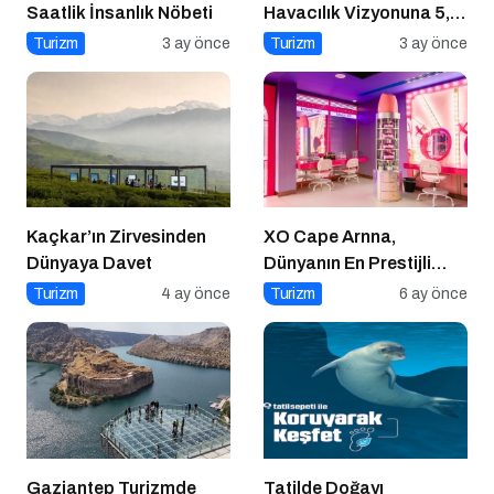
Saatlik İnsanlık Nöbeti
Havacılık Vizyonuna 5,1
Milyar Dolarlık Dev
Turizm
3 ay önce
Turizm
3 ay önce
Yatırım
Kaçkar’ın Zirvesinden
XO Cape Arnna,
Dünyaya Davet
Dünyanın En Prestijli
Seyahat Yayınlarında
Turizm
4 ay önce
Turizm
6 ay önce
Conde Nast Traveller
Editoryal Seçkisinde
Türkiye’den Listelenen
Tek Otel Olarak Öne
Çıktı
Gaziantep Turizmde
Tatilde Doğayı