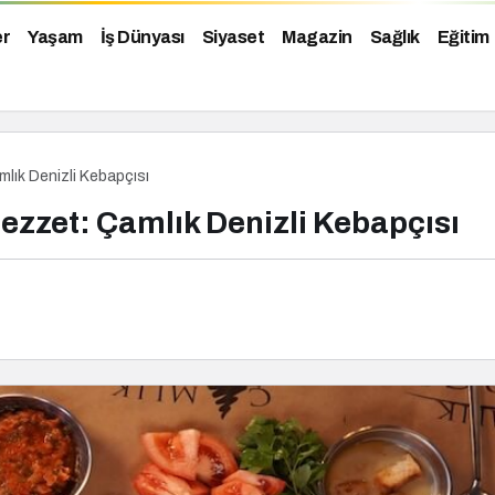
er
Yaşam
İş Dünyası
Siyaset
Magazin
Sağlık
Eğitim
mlık Denizli Kebapçısı
Lezzet: Çamlık Denizli Kebapçısı