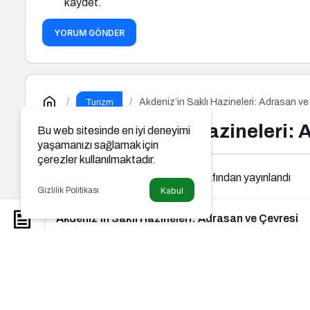
kaydet.
YORUM GÖNDER
Akdeniz’in Saklı Hazineleri: Adrasan ve
Turizm
Akdeniz’in Saklı Hazineleri: 
Bu web sitesinde en iyi deneyimi
yaşamanızı sağlamak için
çerezler kullanılmaktadır.
Gazeteler İlan Ajansı
tarafından yayınlandı
Gizlilik Politikası
Kabul
Akdeniz’in Saklı Hazineleri: Adrasan ve Çevresi