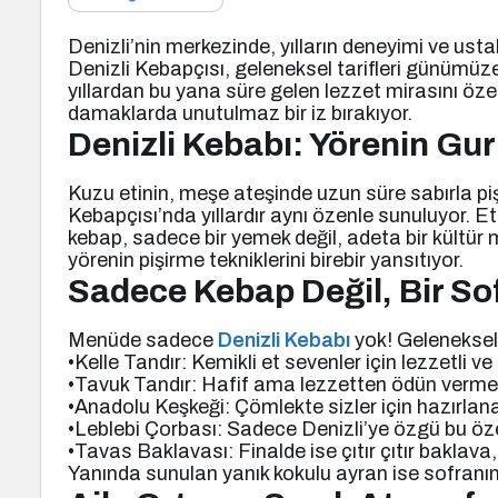
Denizli’nin merkezinde, yılların deneyimi ve ustal
Denizli Kebapçısı, geleneksel tarifleri günümüze 
yıllardan bu yana süre gelen lezzet mirasını öze
damaklarda unutulmaz bir iz bırakıyor.
Denizli Kebabı: Yörenin Gu
Kuzu etinin, meşe ateşinde uzun süre sabırla piş
Kebapçısı’nda yıllardır aynı özenle sunuluyor. Et
kebap, sadece bir yemek değil, adeta bir kültür m
yörenin pişirme tekniklerini birebir yansıtıyor.
Sadece Kebap Değil, Bir So
Menüde sadece
Denizli Kebabı
yok! Geleneksel 
•Kelle Tandır: Kemikli et sevenler için lezzetli v
•Tavuk Tandır: Hafif ama lezzetten ödün vermey
•Anadolu Keşkeği: Çömlekte sizler için hazırlana
•Leblebi Çorbası: Sadece Denizli’ye özgü bu özel
•Tavas Baklavası: Finalde ise çıtır çıtır baklava
Yanında sunulan yanık kokulu ayran ise sofranı