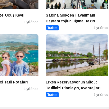
el Uçuş Keyfi
Sabiha Gökçen Havalimanı
Bayram Yoğunluğuna Hazır!
1 yıl önce
Turizm
1 yıl önce
çi Tatil Rotaları
Erken Rezervasyonun Gücü:
Tatilinizi Planlayın, Avantajları
1 yıl önce
Yakalayın!
Turizm
1 yıl önce