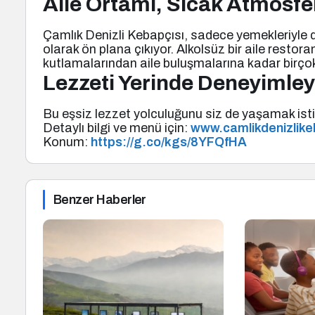
Aile Ortamı, Sıcak Atmosfe
Çamlık Denizli Kebapçısı, sadece yemekleriyle değ
olarak ön plana çıkıyor. Alkolsüz bir aile resto
kutlamalarından aile buluşmalarına kadar birçok 
Lezzeti Yerinde Deneyimley
Bu eşsiz lezzet yolculuğunu siz de yaşamak istiy
Detaylı bilgi ve menü için:
www.camlikdenizlike
Konum:
https://g.co/kgs/8YFQfHA
Benzer Haberler