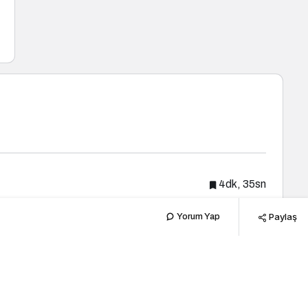
4dk, 35sn
Paylaş
Yorum Yap
Popüler Haberler
Yeni Haberler
Yaşam
7 Ağustos Haftasında Vizyona