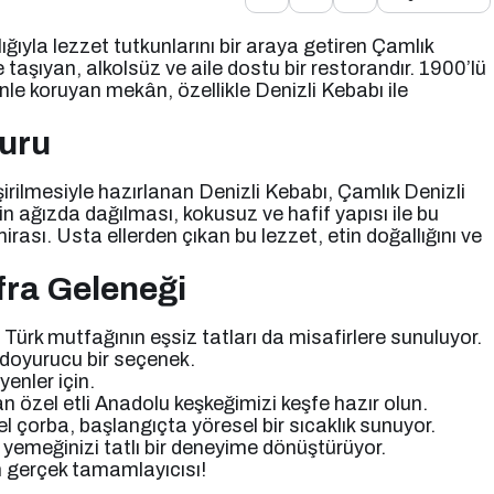
ığıyla lezzet tutkunlarını bir araya getiren Çamlık
taşıyan, alkolsüz ve aile dostu bir restorandır. 1900’lü
nle koruyan mekân, özellikle Denizli Kebabı ile
ruru
irilmesiyle hazırlanan Denizli Kebabı, Çamlık Denizli
in ağızda dağılması, kokusuz ve hafif yapısı ile bu
irası. Usta ellerden çıkan bu lezzet, etin doğallığını ve
fra Geleneği
Türk mutfağının eşsiz tatları da misafirlere sunuluyor.
e doyurucu bir seçenek.
enler için.
n özel etli Anadolu keşkeğimizi keşfe hazır olun.
 çorba, başlangıçta yöresel bir sıcaklık sunuyor.
, yemeğinizi tatlı bir deneyime dönüştürüyor.
n gerçek tamamlayıcısı!