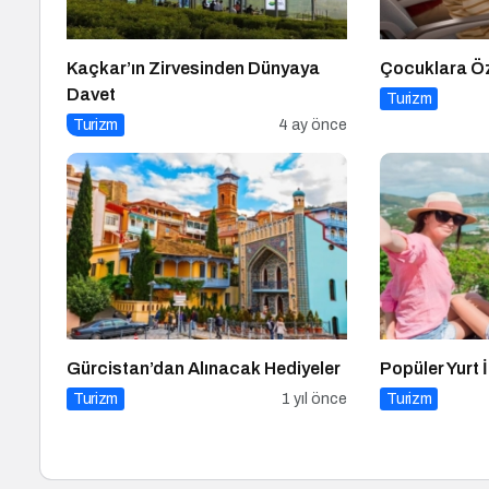
Kaçkar’ın Zirvesinden Dünyaya
Çocuklara Öz
Davet
Turizm
Turizm
4 ay önce
Gürcistan’dan Alınacak Hediyeler
Popüler Yurt İ
Turizm
1 yıl önce
Turizm