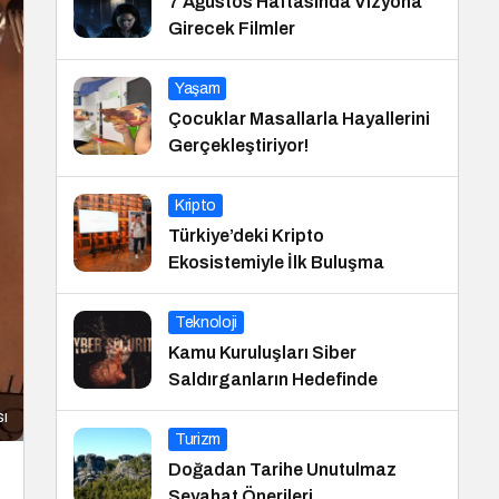
7 Ağustos Haftasında Vizyona
Girecek Filmler
Yaşam
Çocuklar Masallarla Hayallerini
Gerçekleştiriyor!
Kripto
Türkiye’deki Kripto
Ekosistemiyle İlk Buluşma
Teknoloji
Kamu Kuruluşları Siber
Saldırganların Hedefinde
sı
Turizm
Doğadan Tarihe Unutulmaz
Seyahat Önerileri