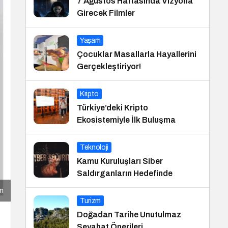
7 Ağustos Haftasında Vizyona
Girecek Filmler
Yaşam
Çocuklar Masallarla Hayallerini
Gerçekleştiriyor!
Kripto
Türkiye’deki Kripto
Ekosistemiyle İlk Buluşma
Teknoloji
Kamu Kuruluşları Siber
Saldırganların Hedefinde
ım
Turizm
Doğadan Tarihe Unutulmaz
Seyahat Önerileri