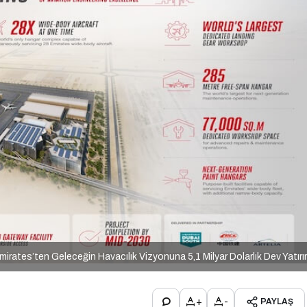
mirates’ten Geleceğin Havacılık Vizyonuna 5,1 Milyar Dolarlık Dev Yatır
+
-
PAYLAŞ