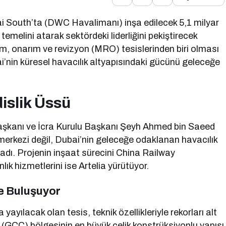
i South’ta (DWC Havalimanı) inşa edilecek 5,1 milyar
emelini atarak sektördeki liderliğini pekiştirecek
ım, onarım ve revizyon (MRO) tesislerinden biri olması
’nin küresel havacılık altyapısındaki gücünü geleceğe
islik Üssü
şkanı ve İcra Kurulu Başkanı Şeyh Ahmed bin Saeed
merkezi değil, Dubai’nin geleceğe odaklanan havacılık
ladı. Projenin inşaat sürecini China Railway
k hizmetlerini ise Artelia yürütüyor.
e Buluşuyor
ayılacak olan tesis, teknik özellikleriyle rekorları alt
i (GCC) bölgesinin en büyük çelik konstrüksiyonlu yapısı