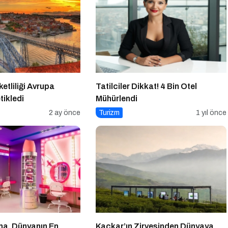
tliliği Avrupa
Tatilciler Dikkat! 4 Bin Otel
tikledi
Mühürlendi
2 ay önce
Turizm
1 yıl önce
a, Dünyanın En
Kaçkar’ın Zirvesinden Dünyaya