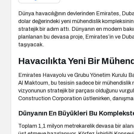
Dünya havacılığının devlerinden Emirates, Duba
dolar değerindeki yeni mühendislik kompleksinin t
stratejik bir adım attı. Dünyanın en modern bak
planlanan bu devasa proje, Emirates’in ve Dubai
taşıyacak.
Havacılıkta Yeni Bir Mühend
Emirates Havayolu ve Grubu Yönetim Kurulu Ba
Al Maktoum, bu tesisin sadece bir mühendislik 
vizyonunun stratejik bir parçası olduğunu vurgu
Construction Corporation üstlenirken, danışmanlı
Dünyanın En Büyükleri Bu Komplekst
Toplam 1,1 milyon metrekarelik devasa bir alana y
üst etmeye hazırlanıyor. Körfez İşbirliği Konsey