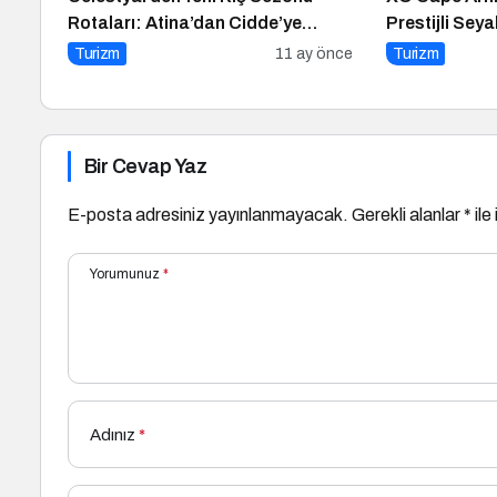
Rotaları: Atina’dan Cidde’ye
Prestijli Sey
Yolculuk
Conde Nast Tr
Turizm
11 ay önce
Turizm
Seçkisinde Tü
Tek Otel Olar
Bir Cevap Yaz
E-posta adresiniz yayınlanmayacak.
Gerekli alanlar
*
ile
Yorumunuz
*
Adınız
*