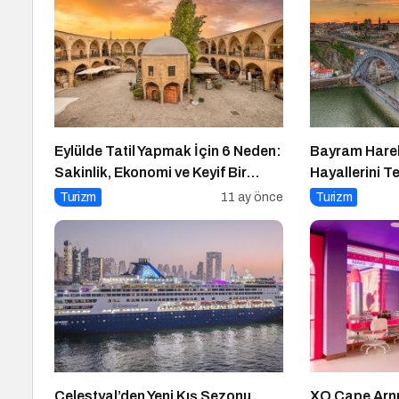
Eylülde Tatil Yapmak İçin 6 Neden:
Bayram Hareke
Sakinlik, Ekonomi ve Keyif Bir
Hayallerini Te
Arada
Turizm
11 ay önce
Turizm
Celestyal’den Yeni Kış Sezonu
XO Cape Arnn