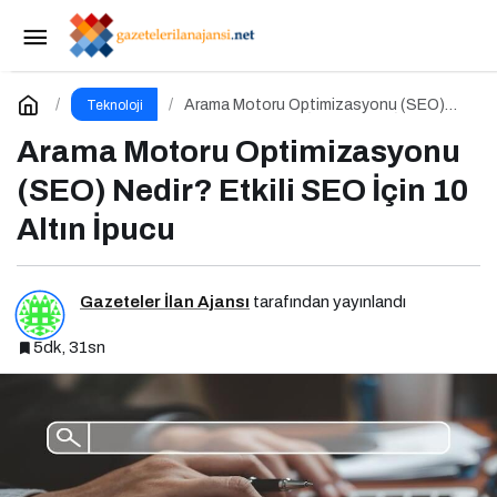
Sosyal Medya Yönetimi Nedir? Etkili Sosyal
Medya Yönetimi İçin 10 Altın İpucu
Paylaş
Yorum Yap
Arama Motoru Optimizasyonu (SEO)
Teknoloji
Nedir? Etkili SEO İçin 10 Altın İpucu
Arama Motoru Optimizasyonu
(SEO) Nedir? Etkili SEO İçin 10
Altın İpucu
Gazeteler İlan Ajansı
tarafından yayınlandı
5dk, 31sn