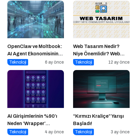
OpenClaw ve Moltbook:
Web Tasarım Nedir?
AI Agent Ekonomisinin
Niye Önemlidir? Web
İlk Altyapıları
Tasarım Nasıl Yapılır?
Teknoloji
6 ay önce
Teknoloji
12 ay önce
AI Girişimlerinin %90’ı
“Kırmızı Kraliçe” Yarışı
Neden ‘Wrapper’
Başladı!
Kalıyor?
Teknoloji
4 ay önce
Teknoloji
3 ay önce