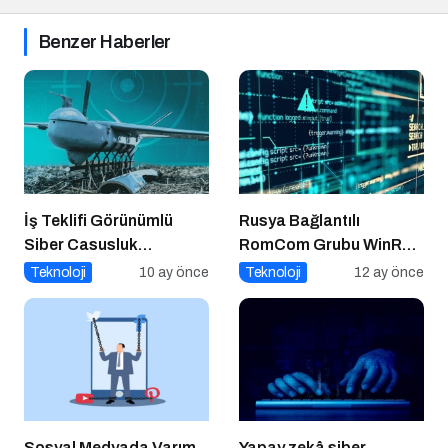
Benzer Haberler
İş Teklifi Görünümlü
Rusya Bağlantılı
Siber Casusluk
RomCom Grubu WinRAR
Operasyonu
Açığını Hedef Aldı
Teknoloji
10 ay önce
Teknoloji
12 ay önce
Sosyal Medyada Varım,
Yapay zekâ siber