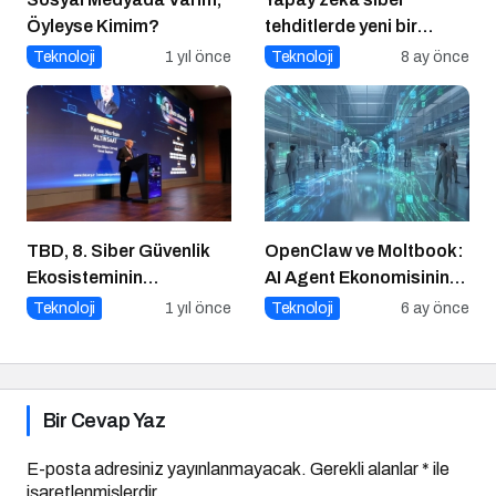
Öyleyse Kimim?
tehditlerde yeni bir
dönemi başlatıyor
Teknoloji
1 yıl önce
Teknoloji
8 ay önce
TBD, 8. Siber Güvenlik
OpenClaw ve Moltbook:
Ekosisteminin
AI Agent Ekonomisinin
Geliştirilmesi Zirvesi’ni
İlk Altyapıları
Teknoloji
1 yıl önce
Teknoloji
6 ay önce
Gerçekleştirdi
Bir Cevap Yaz
E-posta adresiniz yayınlanmayacak.
Gerekli alanlar
*
ile
işaretlenmişlerdir