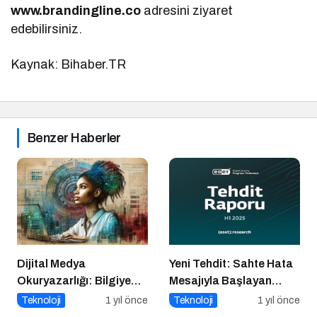
www.brandingline.co
adresini ziyaret
edebilirsiniz.
Kaynak: Bihaber.TR
Benzer Haberler
Dijital Medya
Yeni Tehdit: Sahte Hata
Okuryazarlığı: Bilgiye
Mesajıyla Başlayan
Erişimde Sorumluluk ve
Siber Saldırılar
Teknoloji
1 yıl önce
Teknoloji
1 yıl önce
Farkındalık
Yükselişte