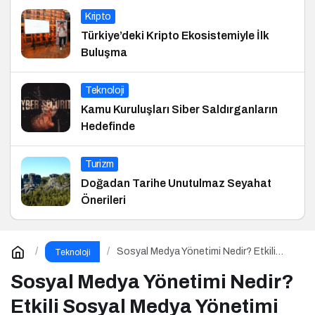
Kripto
Türkiye’deki Kripto Ekosistemiyle İlk
Buluşma
Teknoloji
Kamu Kuruluşları Siber Saldırganların
Hedefinde
Turizm
Doğadan Tarihe Unutulmaz Seyahat
Önerileri
Sosyal Medya Yönetimi Nedir? Etkili
Teknoloji
Sosyal Medya Yönetimi İçin 10 Altın
İpucu
Sosyal Medya Yönetimi Nedir?
Etkili Sosyal Medya Yönetimi