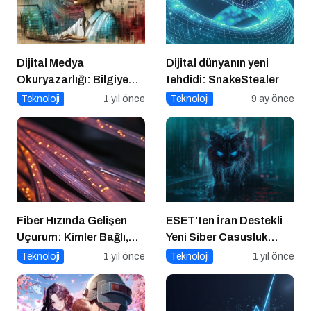
Dijital Medya
Dijital dünyanın yeni
Okuryazarlığı: Bilgiye
tehdidi: SnakeStealer
Erişimde Sorumluluk ve
Teknoloji
1 yıl önce
Teknoloji
9 ay önce
Farkındalık
Fiber Hızında Gelişen
ESET’ten İran Destekli
Uçurum: Kimler Bağlı,
Yeni Siber Casusluk
Kimler Dışarıda
Operasyonu Uyarısı
Teknoloji
1 yıl önce
Teknoloji
1 yıl önce