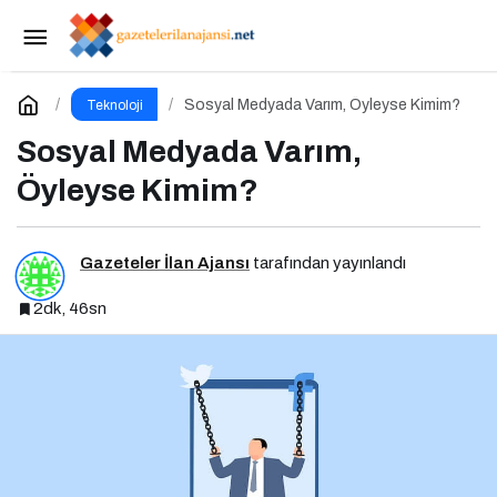
Fiber Hızında Gelişen Uçurum: Kimler Bağlı,
Kimler Dışarıda
Paylaş
Yorum Yap
Sosyal Medyada Varım, Öyleyse Kimim?
Teknoloji
Sosyal Medyada Varım,
Öyleyse Kimim?
Gazeteler İlan Ajansı
tarafından yayınlandı
2dk, 46sn