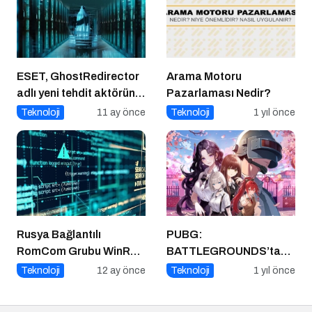
ESET, GhostRedirector
Arama Motoru
adlı yeni tehdit aktörünü
Pazarlaması Nedir?
keşfetti
Teknoloji
11 ay önce
Teknoloji
1 yıl önce
Rusya Bağlantılı
PUBG:
RomCom Grubu WinRAR
BATTLEGROUNDS’tan
Açığını Hedef Aldı
1 Nisan Şakası
Teknoloji
12 ay önce
Teknoloji
1 yıl önce