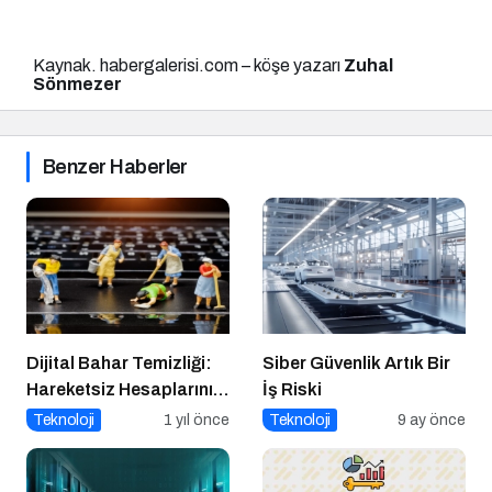
Kaynak. habergalerisi.com – köşe yazarı
Zuhal
Sönmezer
Benzer Haberler
Dijital Bahar Temizliği:
Siber Güvenlik Artık Bir
Hareketsiz Hesaplarınızı
İş Riski
Temizlemenin Zamanı
Teknoloji
1 yıl önce
Teknoloji
9 ay önce
Geldi!