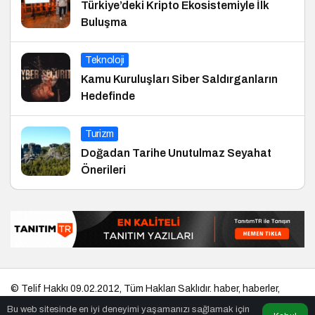
Türkiye’deki Kripto Ekosistemiyle İlk
Buluşma
Teknoloji
Kamu Kuruluşları Siber Saldırganların
Hedefinde
Turizm
Doğadan Tarihe Unutulmaz Seyahat
Önerileri
© Telif Hakkı 09.02.2012, Tüm Hakları Saklıdır.
haber
,
haberler
,
gezilecek yerler
,
en iyiler listesi
,
bihaber
,
startup
,
sağlıklı
,
eshaber
,
Bu web sitesinde en iyi deneyimi yaşamanızı sağlamak için
kadın
,
habertr