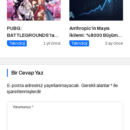
PUBG:
Anthropic’in Mayıs
BATTLEGROUNDS’tan
İkilemi: %8000 Büyüme
1 Nisan Şakası
+ Kendini Geliştiren
Teknoloji
1 yıl önce
Teknoloji
3 ay önce
Ajanlar – Bu Hız
Sürdürülebilir mi?
Bir Cevap Yaz
E-posta adresiniz yayınlanmayacak.
Gerekli alanlar
*
ile
işaretlenmişlerdir
Yorumunuz
*