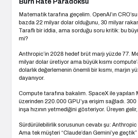
Burn Rate Paradoksu
Matematik tarafına geçelim. OpenAI’ın CRO’su D
bazda 22 milyar dolar olduğunu, 30 milyar rakamın
Taraflı bir iddia, ama sorduğu soru kritik: bu b
mi?
Anthropic’in 2028 hedef brüt marjı yüzde 77. Me
milyar dolar üretiyor ama büyük kısmı compute’a
dolarlık değerlemenin önemli bir kısmı, marjın 
dayanıyor.
Compute tarafına bakalım. SpaceX ile yapılan 
üzerinden 220.000 GPU’ya erişim sağladı. 300
inşa hızının yetmediğini gösteriyor. Üreyen geli
Sürdürülebilirlik sorusunun cevabı şu: Anthropic 
Ama tek müşteri “Claude’dan Gemini’ye geçtik” 