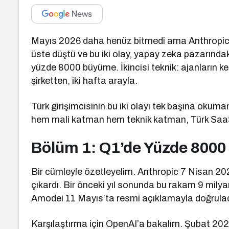
Mayıs 2026 daha henüz bitmedi ama Anthropic iç
üste düştü ve bu iki olay, yapay zeka pazarındaki 
yüzde 8000 büyüme. İkincisi teknik: ajanların kend
şirketten, iki hafta arayla.
Türk girişimcisinin bu iki olayı tek başına okum
hem mali katman hem teknik katman, Türk SaaS ş
Bölüm 1: Q1’de Yüzde 800
Bir cümleyle özetleyelim. Anthropic 7 Nisan 2026 i
çıkardı. Bir önceki yıl sonunda bu rakam 9 mily
Amodei 11 Mayıs’ta resmi açıklamayla doğruladı:
Karşılaştırma için OpenAI’a bakalım. Şubat 202