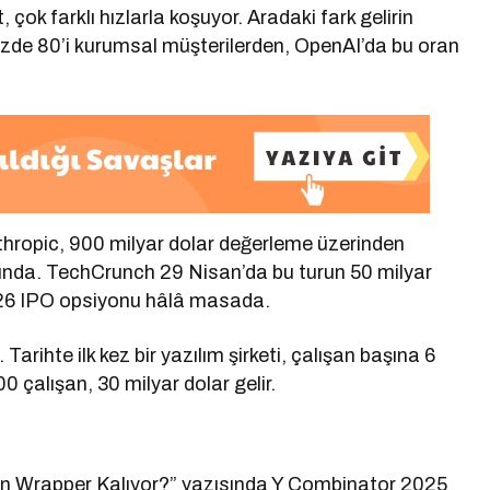
çok farklı hızlarla koşuyor. Aradaki fark gelirin
 yüzde 80’i kurumsal müşterilerden, OpenAI’da bu oran
hropic, 900 milyar dolar değerleme üzerinden
runda. TechCrunch 29 Nisan’da bu turun 50 milyar
2026 IPO opsiyonu hâlâ masada.
arihte ilk kez bir yazılım şirketi, çalışan başına 6
00 çalışan, 30 milyar dolar gelir.
den Wrapper Kalıyor?” yazısında Y Combinator 2025