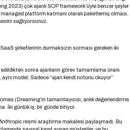
Hong 2023) çok ajanlı SOP framework’üyle benzer şeyler
de managed platform katmanı olarak paketlemiş olması.
mesini sağlıyorsunuz.
 SaaS şirketlerinin durmaksızın sorması gereken iki
if edildikten sonra ajanların görev tamamlama oranı
apı, aynı model. Sadece “ajan kendi notunu okuyor”
comes (Dreaming’in tamamlayıcısı, anlık değerlendirme
İki günlük iş, bir günde bitiyor.
nthropic resmi araştırma makalesi paylaşmadı. Bu
tamında sayısal kanıt sunan müşteriler, ve bu