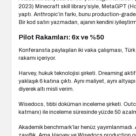
2023) Minecraft skill library’siyle, MetaGPT (
yaptı. Anthropic’in farkı, bunu production-gra
Bir kod satırı yazmadan, ajanın kendini iyileştir
Pilot Rakamları: 6x ve %50
Konferansta paylaşılan iki vaka çalışması, Türk
rakamı içeriyor.
Harvey, hukuk teknolojisi şirketi. Dreaming akt
yaklaşık 6 katına çıktı. Aynı maliyet, aynı alty
diyerek altı misli verim.
Wisedocs, tıbbi doküman inceleme şirketi. Out
katmanı) ile inceleme süresinde yüzde 50 azalma. 
Akademik benchmark’lar henüz yayımlanmadı. A
zayıflık. Ama Harvey ve Wisedocs production or