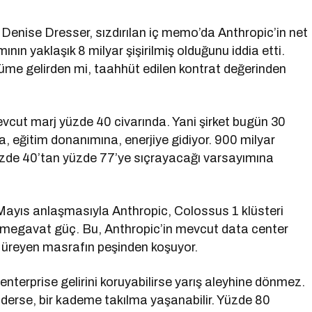
enise Dresser, sızdırılan iç memo’da Anthropic’in net
ın yaklaşık 8 milyar şişirilmiş olduğunu iddia etti.
üyüme gelirden mi, taahhüt edilen kontrat değerinden
vcut marj yüzde 40 civarında. Yani şirket bugün 30
, eğitim donanımına, enerjiye gidiyor. 900 milyar
yüzde 40’tan yüzde 77’ye sıçrayacağı varsayımına
Mayıs anlaşmasıyla Anthropic, Colossus 1 klüsteri
 megavat güç. Bu, Anthropic’in mevcut data center
r, üreyen masrafın peşinden koşuyor.
enterprise gelirini koruyabilirse yarış aleyhine dönmez.
derse, bir kademe takılma yaşanabilir. Yüzde 80