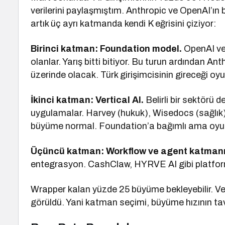
verilerini paylaşmıştım. Anthropic ve OpenAI’ın
artık üç ayrı katmanda kendi K eğrisini çiziyor:
Birinci katman: Foundation model.
OpenAI ve 
olanlar. Yarış bitti bitiyor. Bu turun ardından A
üzerinde olacak. Türk girişimcisinin gireceği oyu
İkinci katman: Vertical AI.
Belirli bir sektörü d
uygulamalar. Harvey (hukuk), Wisedocs (sağlık)
büyüme normal. Foundation’a bağımlı ama oyun a
Üçüncü katman: Workflow ve agent katmanı
entegrasyon. CashClaw, HYRVE AI gibi platformla
Wrapper kalan yüzde 25 büyüme bekleyebilir. Ve
görüldü. Yani katman seçimi, büyüme hızının tava