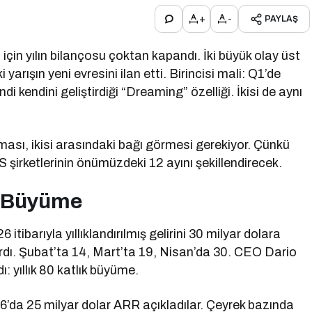
+
-
PAYLAŞ
in yılın bilançosu çoktan kapandı. İki büyük olay üst
yarışın yeni evresini ilan etti. Birincisi mali: Q1’de
i kendini geliştirdiği “Dreaming” özelliği. İkisi de aynı
aması, ikisi arasındaki bağı görmesi gerekiyor. Çünkü
irketlerinin önümüzdeki 12 ayını şekillendirecek.
0 Büyüme
tibarıyla yıllıklandırılmış gelirini 30 milyar dolara
ardı. Şubat’ta 14, Mart’ta 19, Nisan’da 30. CEO Dario
 yıllık 80 katlık büyüme.
6’da 25 milyar dolar ARR açıkladılar. Çeyrek bazında