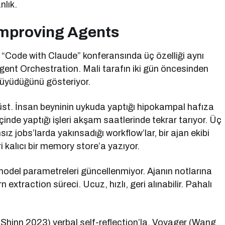
nlık.
Improving Agents
“Code with Claude” konferansında üç özelliği aynı
nt Orchestration. Mali tarafın iki gün öncesinden
 büyüdüğünü gösteriyor.
st. İnsan beyninin uykuda yaptığı hipokampal hafıza
inde yaptığı işleri akşam saatlerinde tekrar tarıyor. Üç
ız jobs’larda yakınsadığı workflow’lar, bir ajan ekibi
i kalıcı bir memory store’a yazıyor.
, model parametreleri güncellenmiyor. Ajanın notlarına
traction süreci. Ucuz, hızlı, geri alınabilir. Pahalı
 (Shinn 2023) verbal self-reflection’la, Voyager (Wang