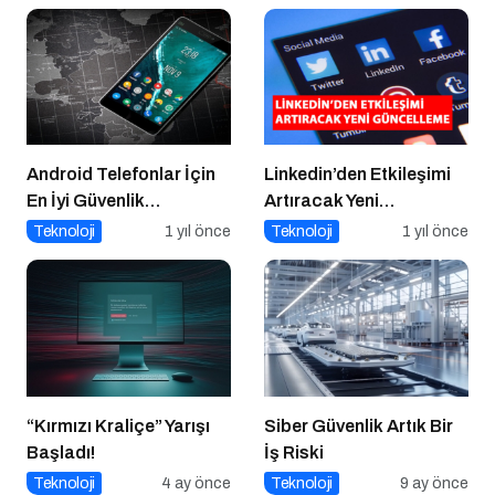
Android Telefonlar İçin
Linkedin’den Etkileşimi
En İyi Güvenlik
Artıracak Yeni
Uygulamaları
Güncelleme
Teknoloji
1 yıl önce
Teknoloji
1 yıl önce
“Kırmızı Kraliçe” Yarışı
Siber Güvenlik Artık Bir
Başladı!
İş Riski
Teknoloji
4 ay önce
Teknoloji
9 ay önce