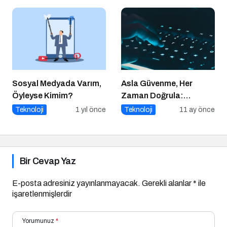
Sosyal Medyada Varım,
Asla Güvenme, Her
Öyleyse Kimim?
Zaman Doğrula:
Şirketler İçin Parola
Teknoloji
1 yıl önce
Teknoloji
11 ay önce
Güvenliği Alarmı
Bir Cevap Yaz
E-posta adresiniz yayınlanmayacak.
Gerekli alanlar
*
ile
işaretlenmişlerdir
Yorumunuz
*