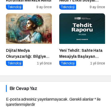
Koruması Merkeze Alındı
Nedir? Etkili Sosyal
Medya Yönetimi İçin 10
Teknoloji
9 ay önce
Teknoloji
9 ay önce
Altın İpucu
Dijital Medya
Yeni Tehdit: Sahte Hata
Okuryazarlığı: Bilgiye
Mesajıyla Başlayan
Erişimde Sorumluluk ve
Siber Saldırılar
Teknoloji
1 yıl önce
Teknoloji
1 yıl önce
Farkındalık
Yükselişte
Bir Cevap Yaz
E-posta adresiniz yayınlanmayacak.
Gerekli alanlar
*
ile
işaretlenmişlerdir