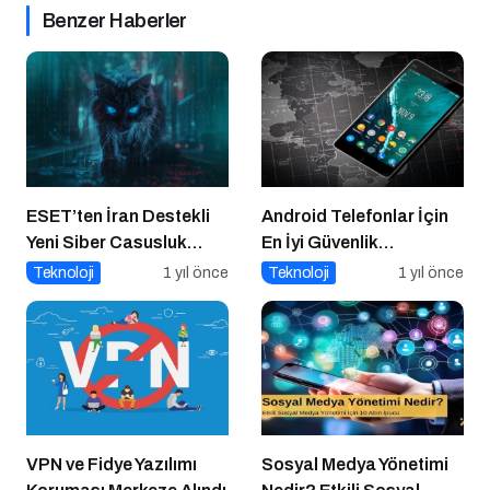
Benzer Haberler
ESET’ten İran Destekli
Android Telefonlar İçin
Yeni Siber Casusluk
En İyi Güvenlik
Operasyonu Uyarısı
Uygulamaları
Teknoloji
1 yıl önce
Teknoloji
1 yıl önce
VPN ve Fidye Yazılımı
Sosyal Medya Yönetimi