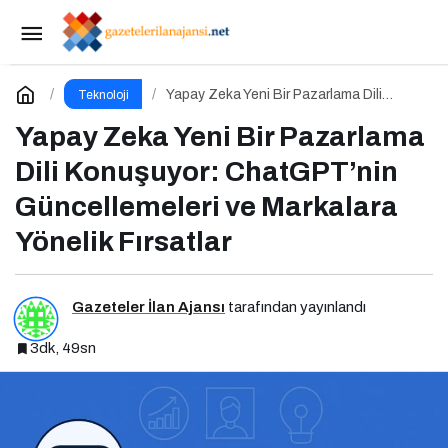
9 Günlük Bayram Tatili İçin Kaçırılmaması
Gereken 8 Oyun
Paylaş
Yorum Yap
Yapay Zeka Yeni Bir Pazarlama Dili
Teknoloji
Konuşuyor: ChatGPT’nin
Güncellemeleri ve Markalara Yönelik
Yapay Zeka Yeni Bir Pazarlama
Fırsatlar
Dili Konuşuyor: ChatGPT’nin
Güncellemeleri ve Markalara
Yönelik Fırsatlar
Gazeteler İlan Ajansı
tarafından yayınlandı
3dk, 49sn