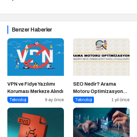
Benzer Haberler
VPN ve Fidye Yazılımı
SEO Nedir? Arama
Koruması Merkeze Alındı
Motoru Optimizasyonu
Nasıl Yapılır?
Teknoloji
9 ay önce
Teknoloji
1 yıl önce