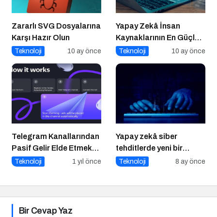
Zararlı SVG Dosyalarına
Yapay Zekâ İnsan
Karşı Hazır Olun
Kaynaklarının En Güçlü
Stratejik Ortağına
Teknoloji
10 ay önce
Teknoloji
10 ay önce
Dönüşüyor
Telegram Kanallarından
Yapay zekâ siber
Pasif Gelir Elde Etmek
tehditlerde yeni bir
Artık Mümkün
dönemi başlatıyor
Teknoloji
1 yıl önce
Teknoloji
8 ay önce
Bir Cevap Yaz