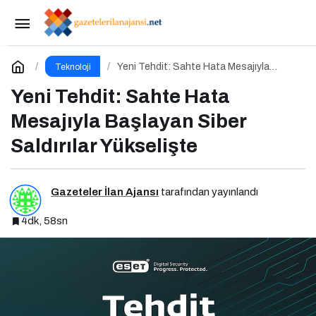
Tarihin En Büyük Şifre Sızıntısı
Paylaş
Yorum Yap
Yeni Tehdit: Sahte Hata Mesajıyla
Teknoloji
Başlayan Siber Saldırılar Yükselişte
Yeni Tehdit: Sahte Hata
Mesajıyla Başlayan Siber
Saldırılar Yükselişte
Gazeteler İlan Ajansı
tarafından yayınlandı
4dk, 58sn