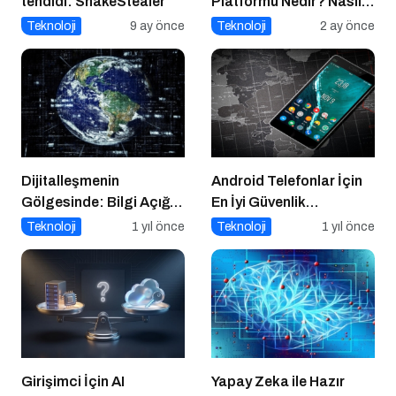
tehdidi: SnakeStealer
Platformu Nedir? Nasıl
Kullanılır?
Teknoloji
9 ay önce
Teknoloji
2 ay önce
Dijitalleşmenin
Android Telefonlar İçin
Gölgesinde: Bilgi Açığı
En İyi Güvenlik
Büyüyor mu?
Uygulamaları
Teknoloji
1 yıl önce
Teknoloji
1 yıl önce
Girişimci İçin AI
Yapay Zeka ile Hazır