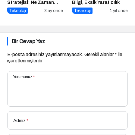
Stratejisi: Ne Zaman
Bilgi, Eksik Yaratıcılık
‘Build’, Ne Zaman ‘Buy’?
Teknoloji
3 ay önce
Teknoloji
1 yıl önce
Bir Cevap Yaz
E-posta adresiniz yayınlanmayacak.
Gerekli alanlar
*
ile
işaretlenmişlerdir
Yorumunuz
*
Adınız
*