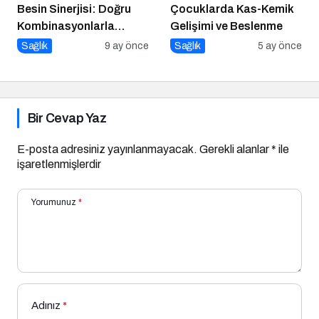
Besin Sinerjisi: Doğru
Çocuklarda Kas-Kemik
Kombinasyonlarla
Gelişimi ve Beslenme
Besinlerin Gücünü Artırın
Sağlık
9 ay önce
Sağlık
5 ay önce
Bir Cevap Yaz
E-posta adresiniz yayınlanmayacak.
Gerekli alanlar
*
ile
işaretlenmişlerdir
Yorumunuz
*
Adınız
*