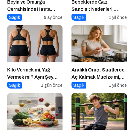
Beyin ve Omurga
Bebeklerde Gaz
Cerrahisinde Hasta
Sancısı: Nedenleri,
Profili Değişti: Genç
Belirtileri ve Etkili
Sağlık
9 ay önce
Sağlık
1 yıl önce
Yaşta Ameliyatlar
Çözümler
Artıyor
Kilo Vermek mi, Yağ
Aralıklı Oruç: Saatlerce
Vermek mi? Aynı Şey
Aç Kalmak Mucize mi,
Sanıyoruz Ama Değil!
Geçici Bir Trend Mi?
Sağlık
1 gün önce
Sağlık
1 yıl önce