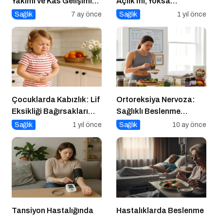
Yakımı ve Kas Gelişimi
Açlık mı, Yoksa
Arasındaki Farklar
Duygusal İhtiyaçlar mı?
Sağlık
7 ay önce
Sağlık
1 yıl önce
Çocuklarda Kabızlık: Lif
Ortoreksiya Nervoza:
Eksikliği Bağırsakları
Sağlıklı Beslenme
Nasıl Yavaşlatır?
Takıntısı
Sağlık
1 yıl önce
Sağlık
10 ay önce
Tansiyon Hastalığında
Hastalıklarda Beslenme