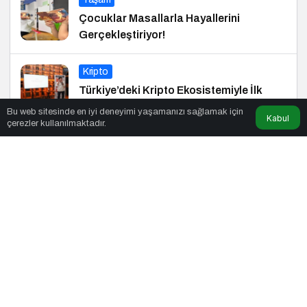
Çocuklar Masallarla Hayallerini
Gerçekleştiriyor!
Kripto
Türkiye’deki Kripto Ekosistemiyle İlk
Buluşma
Bu web sitesinde en iyi deneyimi yaşamanızı sağlamak için
Kabul
çerezler kullanılmaktadır.
Teknoloji
Kamu Kuruluşları Siber Saldırganların
Hedefinde
Turizm
Doğadan Tarihe Unutulmaz Seyahat
Önerileri