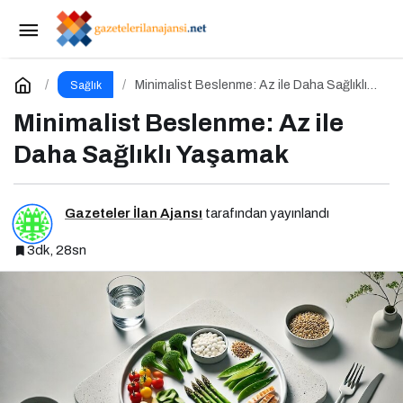
Ramazan Sonrası Beslenme: Dengeli ve
Sağlıklı Bir Geçiş İçin İpuçları
Paylaş
Yorum Yap
Minimalist Beslenme: Az ile Daha Sağlıklı
Sağlık
Yaşamak
Minimalist Beslenme: Az ile
Daha Sağlıklı Yaşamak
Gazeteler İlan Ajansı
tarafından yayınlandı
3dk, 28sn