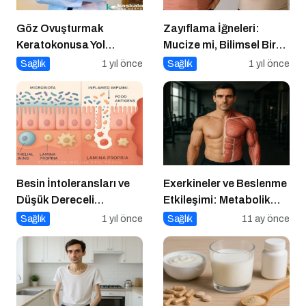
Göz Ovuşturmak
Zayıflama İğneleri:
Keratokonusa Yol
Mucize mi, Bilimsel Bir
Açabilir
Araç mı?
Sağlık
1 yıl önce
Sağlık
1 yıl önce
Besin İntoleransları ve
Exerkineler ve Beslenme
Düşük Dereceli
Etkileşimi: Metabolik
Enflamasyonun Kronik
Sağlıkta Yeni Bir
Sağlık
1 yıl önce
Sağlık
11 ay önce
Hastalıklara Etkisi
Perspektif