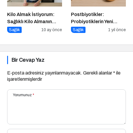
Kilo Almak İstiyorum:
Postbiyotikler:
Sağlıklı Kilo Almanın
Probiyotiklerin Yeni
Yolları
Jenerasyonu mu?
Sağlık
10 ay önce
Sağlık
1 yıl önce
Bir Cevap Yaz
E-posta adresiniz yayınlanmayacak.
Gerekli alanlar
*
ile
işaretlenmişlerdir
Yorumunuz
*