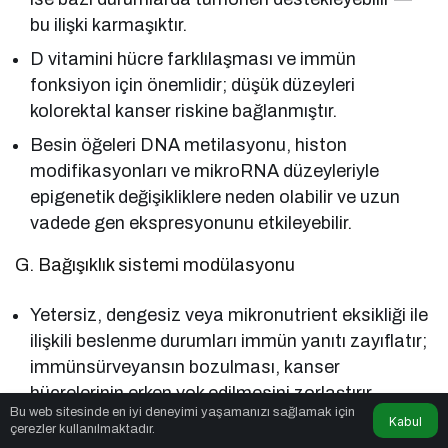
bu ilişki karmaşıktır.
D vitamini hücre farklılaşması ve immün
fonksiyon için önemlidir; düşük düzeyleri
kolorektal kanser riskine bağlanmıştır.
Besin öğeleri DNA metilasyonu, histon
modifikasyonları ve mikroRNA düzeyleriyle
epigenetik değişikliklere neden olabilir ve uzun
vadede gen ekspresyonunu etkileyebilir.
G. Bağışıklık sistemi modülasyonu
Yetersiz, dengesiz veya mikronutrient eksikliği ile
ilişkili beslenme durumları immün yanıtı zayıflatır;
immünsürveyansın bozulması, kanser
hücrelerinin erken yok edilmesini zorlaştırır.
Bu web sitesinde en iyi deneyimi yaşamanızı sağlamak için
Kabul
çerezler kullanılmaktadır.
Kanser Türleri (GI)