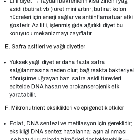
Lifli diyet → faydalı bakterilerin kısa zincirli yağ
asidi (butirat vb.) üretimini artırır; butirat kolon
hücreleri için enerji sağlar ve antiinflamatuar etki
gösterir. Az lifli, işlenmiş gıda ağırlıklı diyet bu
koruyucu mekanizmayı zayıflatır.
E. Safra asitleri ve yağlı diyetler
Yüksek yağlı diyetler daha fazla safra
salgılanmasına neden olur; bağırsakta bakteriyel
dönüşüme uğrayan bazı safra asidi türevleri
epitelde DNA hasarı ve prokanserojenik etki
yaratabilir.
F. Mikronutrient eksiklikleri ve epigenetik etkiler
Folat, DNA sentezi ve metilasyon için gereklidir;
eksikliği DNA sentez hatalarına; aşırı alınması
ise bazı durumlarda tümörleri destekleyebilir —