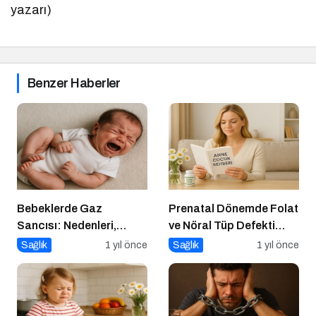
yazarı)
Benzer Haberler
Bebeklerde Gaz
Prenatal Dönemde Folat
Sancısı: Nedenleri,
ve Nöral Tüp Defekti
Belirtileri ve Etkili
İlişkisi
Sağlık
1 yıl önce
Sağlık
1 yıl önce
Çözümler