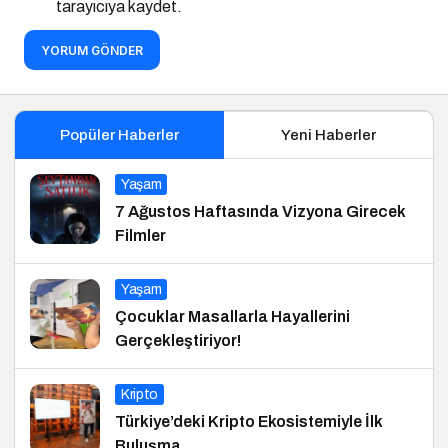
tarayıcıya kaydet.
YORUM GÖNDER
Popüler Haberler
Yeni Haberler
Yaşam
7 Ağustos Haftasında Vizyona Girecek
Filmler
Yaşam
Çocuklar Masallarla Hayallerini
Gerçekleştiriyor!
Kripto
Türkiye’deki Kripto Ekosistemiyle İlk
Buluşma