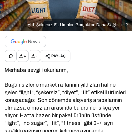
Light, Şekersiz, Fit Ürünler: Gerçekten Daha Sağlıklı mı?
+
-
PAYLAŞ
Merhaba sevgili okurlarım,
Bugün sizlerle market raflarının yıldızları haline
gelen “light”, “şekersiz”, “diyet”, “fit” etiketli ürünleri
konuşacağız. Son dönemde alışveriş arabalarının
olmazsa olmazları arasında bu ürünler sıkça yer
alıyor. Hatta bazen bir paket ürünün üstünde
“light”, “no sugar”, “fit”, “fitness” gibi 3–4 ayrı
sağlıklı çağrışım içeren kelimeyi aynı anda