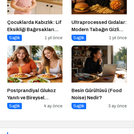
Çocuklarda Kabızlık: Lif
Ultraprocessed Gıdalar:
Eksikliği Bağırsakları
Modern Tabağın Gizli
Nasıl Yavaşlatır?
Psikobiyolojisi
Sağlık
1 yıl önce
Sağlık
1 yıl önce
Postprandiyal Glukoz
Besin Gürültüsü (Food
Yanıtı ve Bireysel
Noise) Nedir?
Farklılıklar
Sağlık
4 ay önce
Sağlık
3 ay önce