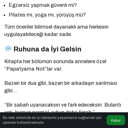
Egzersiz yapmak güvenli mi?
Pilates mi, yoga mı, yürüyüş mü?
Tüm öneriler bilimsel dayanaklı ama herkesin
uygulayabileceği kadar sade.
Ruhuna da İyi Gelsin
Kitapta her bölümün sonunda annelere özel
“Papatyama Not”lar var.
Bazen bir dua gibi, bazen bir arkadaşın sarılması
gibi…
“Bir sabah uyanacaksın ve fark edeceksin: Bulantı
yok, burnun normal, ruhun daha ferah.”
Bu web sitesinde en iyi deneyimi yaşamanızı sağlamak için
Kabul
çerezler kullanılmaktadır.
Böyle yazılar annenin sadece bedenini değil,