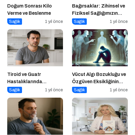
Doğum Sonrası Kilo
Bağırsaklar: Zihinsel ve
Verme ve Beslenme
Fiziksel Sağlığımızın
Gizli Yöneticisi!
Sağlık
1 yıl önce
Sağlık
1 yıl önce
Tiroid ve Guatr
Vücut Algı Bozukluğu ve
Hastalıklarında
Özgüven Eksikliğinin
Beslenme Bilinci
Görünmeyen Kökleri
Sağlık
1 yıl önce
Sağlık
1 yıl önce