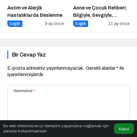
Astım ve Alerjik
Anne ve Çocuk Rehberi:
Hastalıklarda Beslenme
Bilgiyle, Sevgiyle,
Güvenle
Sağlık
9 ay önce
Sağlık
11 ay önce
Bir Cevap Yaz
E-posta adresiniz yayınlanmayacak.
Gerekli alanlar
*
ile
işaretlenmişlerdir
Yorumunuz
*
Bu web sitesinde en iyi deneyimi yaşamanızı sağlamak için
Kabul
çerezler kullanılmaktadır.
Adınız
*