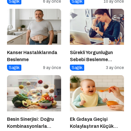
Engellerim?
Sağlık
6 ay önce
Sağlık
10 ay önce
Kanser Hastalıklarında
Sürekli Yorgunluğun
Beslenme
Sebebi Beslenme
Olabilir mi?
Sağlık
9 ay önce
Sağlık
3 ay önce
Besin Sinerjisi: Doğru
Ek Gıdaya Geçişi
Kombinasyonlarla
Kolaylaştıran Küçük