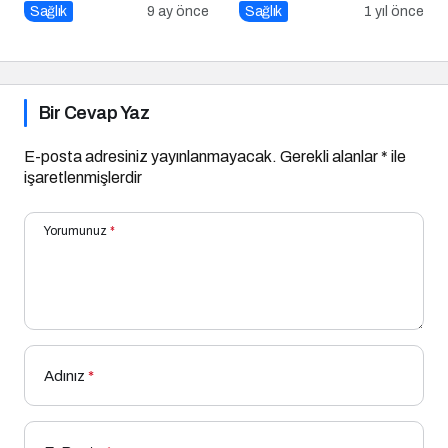
Besinlerin Gücünü Artırın
Sırlar
Sağlık
9 ay önce
Sağlık
1 yıl önce
Bir Cevap Yaz
E-posta adresiniz yayınlanmayacak.
Gerekli alanlar
*
ile
işaretlenmişlerdir
Yorumunuz
*
Adınız
*