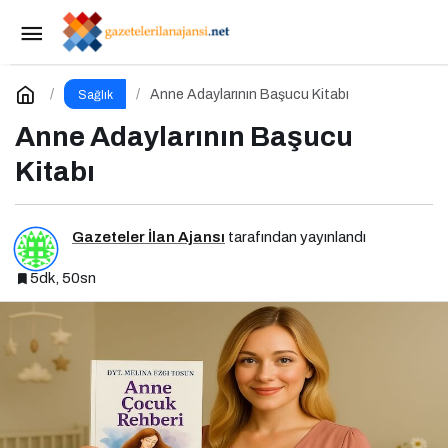
Yutulabilir Mide Balonu
Paylaş
Yorum Yap
Anne Adaylarının Başucu Kitabı
Sağlık
Anne Adaylarının Başucu
Kitabı
Gazeteler İlan Ajansı
tarafından yayınlandı
5dk, 50sn