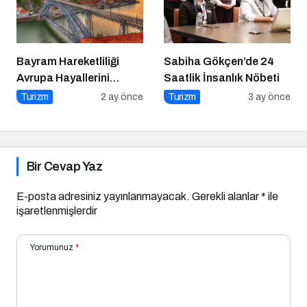
Bayram Hareketliliği
Sabiha Gökçen’de 24
Avrupa Hayallerini
Saatlik İnsanlık Nöbeti
Tetikledi
Turizm
2 ay önce
Turizm
3 ay önce
Bir Cevap Yaz
E-posta adresiniz yayınlanmayacak.
Gerekli alanlar
*
ile
işaretlenmişlerdir
Yorumunuz
*