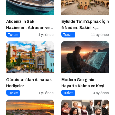
Akdeniz’in Saklı
Eylülde Tatil Yapmak İçin
Hazineleri: Adrasan ve
6 Neden: Sakinlik,
Çevresi
Ekonomi ve Keyif Bir
Turizm
1 yıl önce
Turizm
11 ay önce
Arada
Gürcistan’dan Alınacak
Modern Gezginin
Hediyeler
Hayatta Kalma ve Keşif
Rehberi
Turizm
1 yıl önce
Turizm
3 ay önce