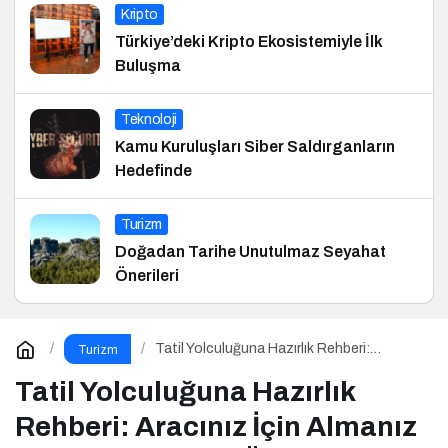
Kripto
Türkiye’deki Kripto Ekosistemiyle İlk
Buluşma
Teknoloji
Kamu Kuruluşları Siber Saldırganların
Hedefinde
Turizm
Doğadan Tarihe Unutulmaz Seyahat
Önerileri
Tatil Yolculuğuna Hazırlık Rehberi:
Turizm
Aracınız İçin Almanız Gereken 7 Temel
Önlem!
Tatil Yolculuğuna Hazırlık
Rehberi: Aracınız İçin Almanız