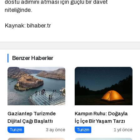
dostu adımını atması için güçlü bir davet
niteliğinde.
Kaynak: bihaber.tr
Benzer Haberler
Gaziantep Turizmde
Kampın Ruhu: Doğayla
Dijital Çağı Başlattı
İç İçe Bir Yaşam Tarzı
Turizm
3 ay önce
Turizm
1 yıl önce