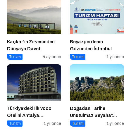
Kaçkar’ın Zirvesinden
Beyazperdenin
Dünyaya Davet
Gözünden İstanbul
Turizm
4 ay önce
Turizm
1 yıl önce
Türkiye’deki İlk voco
Doğadan Tarihe
Otelini Antalya
Unutulmaz Seyahat
Konyaaltı’nda Açıyor
Önerileri
Turizm
1 yıl önce
Turizm
1 yıl önce