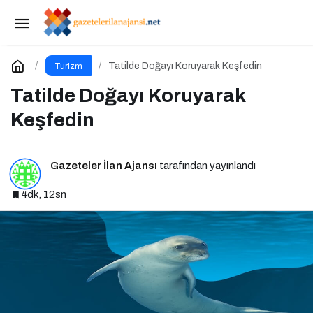
Tatil Yolculuğuna Hazırlık Rehberi: Aracınız İçin
Almanız Gereken 7 Temel Önlem!
Paylaş
Yorum Yap
Tatilde Doğayı Koruyarak Keşfedin
Turizm
Tatilde Doğayı Koruyarak
Keşfedin
Gazeteler İlan Ajansı
tarafından yayınlandı
4dk, 12sn