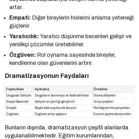
artar.
Empati:
Diğer bireylerin hislerini anlama yeteneği
güçlenir.
Yaratıcılık:
Yaratıcı düşünme becerileri gelişir ve
yenilikçi çözümler üretebilirler.
Özgüven:
Rol oynama sayesinde bireyler,
kendilerine olan güvenlerini artırır.
Dramatizasyonun Faydaları
Fayda Alanı
Açıklama
Örnekler
Duygusal Gelişim
Duyguların tanınması ve ifade edilmesi
Drama atölyeleri
Sosyal Beceriler
İletişim ve işbirliği geliştirilir
Grup projeleri
Empati
Başka bakış açılarıyla tanışılır
Rol değiştirme çalışmaları
Özgüven
Özgüven artışı sağlanır
Sunum yapma deneyimleri
Bunların dışında, dramatizasyon çeşitli alanlarda
uygulanabilmektedir. Eğitim kurumlarından,