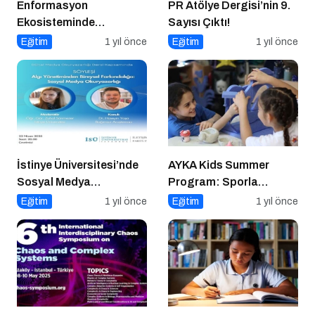
Enformasyon
PR Atölye Dergisi’nin 9.
Ekosisteminde
Sayısı Çıktı!
Dezenformasyon ve
Eğitim
1 yıl önce
Eğitim
1 yıl önce
Çözüm Arayışları
İstinye Üniversitesi’nde
AYKA Kids Summer
Sosyal Medya
Program: Sporla
Okuryazarlığına Eleştirel
Geleceğe Yönelik Bir
Eğitim
1 yıl önce
Eğitim
1 yıl önce
Bir Bakış: Dr. Hüseyin
Başlangıç!
Yaşa Konuk Oldu