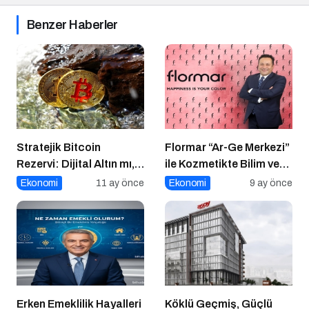
Benzer Haberler
Stratejik Bitcoin
Flormar “Ar-Ge Merkezi”
Rezervi: Dijital Altın mı,
ile Kozmetikte Bilim ve
Riskli Bir Hamle mi?
Teknolojiyi Buluşturuyor!
Ekonomi
11 ay önce
Ekonomi
9 ay önce
Erken Emeklilik Hayalleri
Köklü Geçmiş, Güçlü