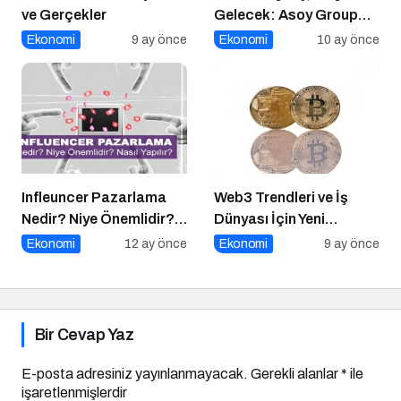
ve Gerçekler
Gelecek: Asoy Group
Türkiye’nin Değerini
Ekonomi
9 ay önce
Ekonomi
10 ay önce
Yükseltiyor
Infleuncer Pazarlama
Web3 Trendleri ve İş
Nedir? Niye Önemlidir?
Dünyası İçin Yeni
Influencer Pazarlama
Fırsatlar
Ekonomi
12 ay önce
Ekonomi
9 ay önce
Nasıl Yapılır?
Bir Cevap Yaz
E-posta adresiniz yayınlanmayacak.
Gerekli alanlar
*
ile
işaretlenmişlerdir