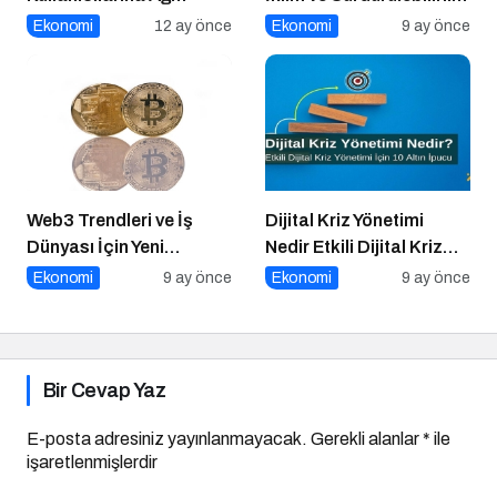
Tıkanıklığı Rehberi!
Ödülleri’nde “Yılın Geri
Ekonomi
12 ay önce
Ekonomi
9 ay önce
Dönüşüm Projesi”
Kategorisinde Altın Ödül
Kazandı
Web3 Trendleri ve İş
Dijital Kriz Yönetimi
Dünyası İçin Yeni
Nedir Etkili Dijital Kriz
Fırsatlar
Yönetimi için 10 Altın
Ekonomi
9 ay önce
Ekonomi
9 ay önce
İpucu
Bir Cevap Yaz
E-posta adresiniz yayınlanmayacak.
Gerekli alanlar
*
ile
işaretlenmişlerdir