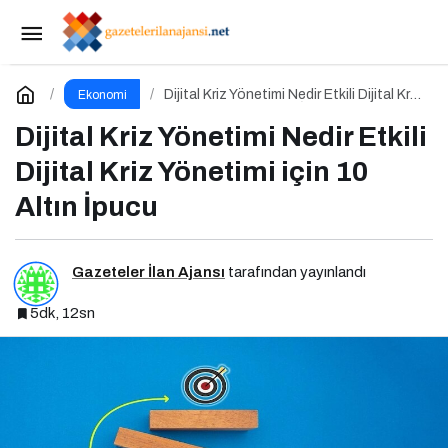
Flormar “Ar-Ge Merkezi” ile Kozmetikte Bilim ve
Teknolojiyi Buluşturuyor!
Paylaş
Yorum Yap
Dijital Kriz Yönetimi Nedir Etkili Dijital Kriz
Ekonomi
Yönetimi için 10 Altın İpucu
Dijital Kriz Yönetimi Nedir Etkili
Dijital Kriz Yönetimi için 10
Altın İpucu
Gazeteler İlan Ajansı
tarafından yayınlandı
5dk, 12sn