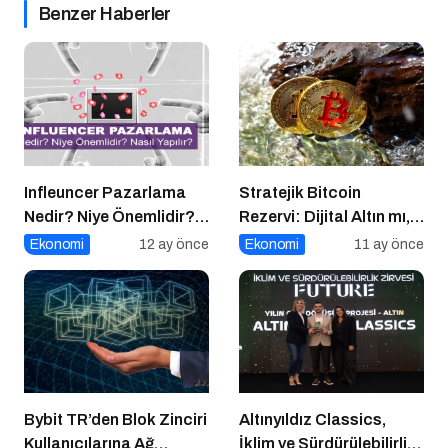
Benzer Haberler
Infleuncer Pazarlama
Stratejik Bitcoin
Nedir? Niye Önemlidir?
Rezervi: Dijital Altın mı,
Influencer Pazarlama
Riskli Bir Hamle mi?
Ekonomi
12 ay önce
Ekonomi
11 ay önce
Nasıl Yapılır?
Bybit TR’den Blok Zinciri
Altınyıldız Classics,
Kullanıcılarına Ağ
İklim ve Sürdürülebilirlik