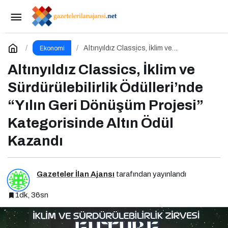
Dijital Kriz Yönetimi Nedir Etkili Dijital Kriz
Yönetimi için 10 Altın İpucu
Paylaş
Yorum Yap
Altınyıldız Classics, İklim ve
Ekonomi
Sürdürülebilirlik Ödülleri’nde “Yılın Geri
Dönüşüm Projesi” Kategorisinde Altın
Altınyıldız Classics, İklim ve
Ödül Kazandı
Sürdürülebilirlik Ödülleri’nde
“Yılın Geri Dönüşüm Projesi”
Kategorisinde Altın Ödül
Kazandı
Gazeteler İlan Ajansı
tarafından yayınlandı
1dk, 36sn