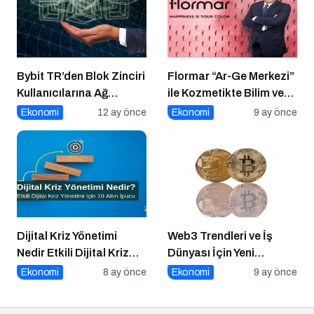
Bybit TR’den Blok Zinciri
Flormar “Ar-Ge Merkezi”
Kullanıcılarına Ağ
ile Kozmetikte Bilim ve
Tıkanıklığı Rehberi!
Teknolojiyi Buluşturuyor!
Ekonomi
12 ay önce
Ekonomi
9 ay önce
Dijital Kriz Yönetimi
Web3 Trendleri ve İş
Nedir Etkili Dijital Kriz
Dünyası İçin Yeni
Yönetimi için 10 Altın
Fırsatlar
Ekonomi
8 ay önce
Ekonomi
9 ay önce
İpucu