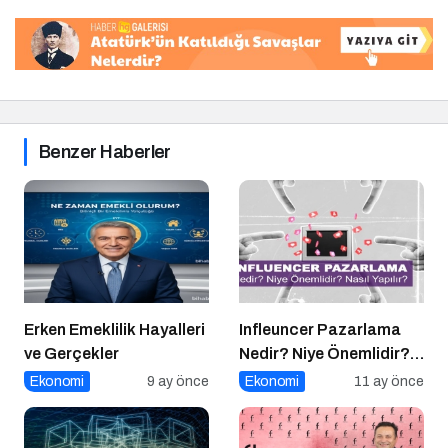
Benzer Haberler
Erken Emeklilik Hayalleri
Infleuncer Pazarlama
ve Gerçekler
Nedir? Niye Önemlidir?
Influencer Pazarlama
Ekonomi
9 ay önce
Ekonomi
11 ay önce
Nasıl Yapılır?