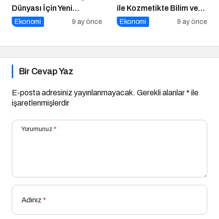
Dünyası İçin Yeni
ile Kozmetikte Bilim ve
Fırsatlar
Teknolojiyi Buluşturuyor!
Ekonomi
9 ay önce
Ekonomi
9 ay önce
Bir Cevap Yaz
E-posta adresiniz yayınlanmayacak.
Gerekli alanlar
*
ile
işaretlenmişlerdir
Yorumunuz
*
Adınız
*