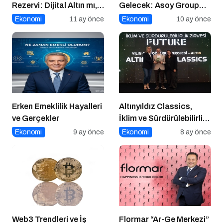
Rezervi: Dijital Altın mı,
Gelecek: Asoy Group
Riskli Bir Hamle mi?
Türkiye’nin Değerini
Ekonomi
11 ay önce
Ekonomi
10 ay önce
Yükseltiyor
Erken Emeklilik Hayalleri
Altınyıldız Classics,
ve Gerçekler
İklim ve Sürdürülebilirlik
Ödülleri’nde “Yılın Geri
Ekonomi
9 ay önce
Ekonomi
8 ay önce
Dönüşüm Projesi”
Kategorisinde Altın Ödül
Kazandı
Web3 Trendleri ve İş
Flormar “Ar-Ge Merkezi”