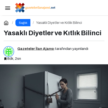
Bir Çikolata ile Kilo Almazsın, Bir Yeşil Çayla da
Zayıflamazsın
Paylaş
Yorum Yap
Yasaklı Diyetler ve Kıtlık Bilinci
Sağlık
Yasaklı Diyetler ve Kıtlık Bilinci
Gazeteler İlan Ajansı
tarafından yayınlandı
8dk, 2sn