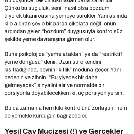
Bu düşünce, tek bir lokmadan daha zararlıdır.
Çünkü bu suçluluk, seni “nasıl olsa bozdum”
diyerek tıkanırcasına yemeye sürükler. Yani aslında
kilo aldıran şey o bir parça çikolata değil, onun
ardından gelen “bozdum” duygusuyla kontrolsüz
şekilde yeme davranışına girmen olur.
Buna psikolojide “yeme atakları” ya da “restriktif
yeme döngüsü” denir. Uzun süre kendini
kısıtladığında, beynin “kıtlık” moduna geçer. Yani
bedenin ve zihnin, “Bu yiyecek bir daha
gelmeyecek” sinyalini alır ve normalde bir
porsiyonla doyabilecekken iki, üç porsiyon yersin.
Bu da zamanla hem kilo kontrolünü zorlaştırır hem
de yemekle kurduğun bağı zedeler.
Yeşil Çay Mucizesi (!) ve Gerçekler