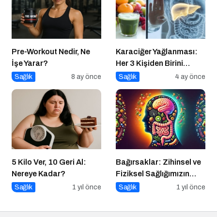
Pre-Workout Nedir, Ne
Karaciğer Yağlanması:
İşe Yarar?
Her 3 Kişiden Birini
Tehdit Eden “Sessiz”
Sağlık
8 ay önce
Sağlık
4 ay önce
Salgın
5 Kilo Ver, 10 Geri Al:
Bağırsaklar: Zihinsel ve
Nereye Kadar?
Fiziksel Sağlığımızın
Gizli Yöneticisi!
Sağlık
1 yıl önce
Sağlık
1 yıl önce