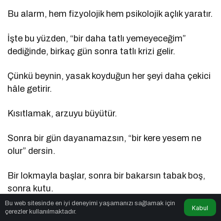
Bu alarm, hem fizyolojik hem psikolojik açlık yaratır.
İşte bu yüzden, “bir daha tatlı yemeyeceğim”
dediğinde, birkaç gün sonra tatlı krizi gelir.
Çünkü beynin, yasak koyduğun her şeyi daha çekici
hâle getirir.
Kısıtlamak, arzuyu büyütür.
Sonra bir gün dayanamazsın, “bir kere yesem ne
olur” dersin.
Bir lokmayla başlar, sonra bir bakarsın tabak boş,
sonra kutu.
Bu web sitesinde en iyi deneyimi yaşamanızı sağlamak için
Kabul
çerezler kullanılmaktadır.
İşte bu, kıtlık bilincinin bir sonucudur.