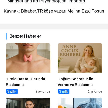
Mindset and Its Psychological Impacts.
Kaynak: Bihaber.TR köşe yazarı Melina Ezgi Tosun
Benzer Haberler
Tiroid Hastalıklarında
Doğum Sonrası Kilo
Beslenme
Verme ve Beslenme
Sağlık
9 ay önce
Sağlık
1 yıl önce