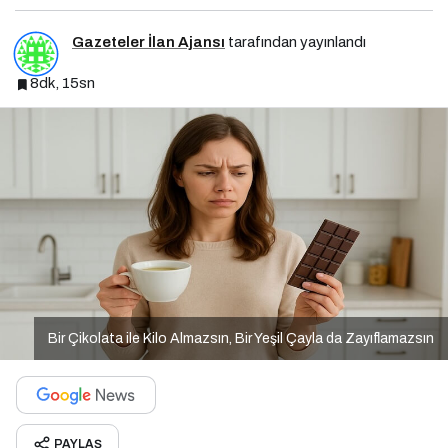
Gazeteler İlan Ajansı
tarafından yayınlandı
8dk, 15sn
Bir Çikolata ile Kilo Almazsın, Bir Yeşil Çayla da Zayıflamazsın
PAYLAŞ