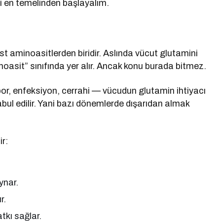
i en temelinden başlayalım.
 aminoasitlerden biridir. Aslında vücut glutamini
oasit” sınıfında yer alır. Ancak konu burada bitmez.
or, enfeksiyon, cerrahi — vücudun glutamin ihtiyacı
bul edilir. Yani bazı dönemlerde dışarıdan almak
r:
ynar.
r.
kı sağlar.