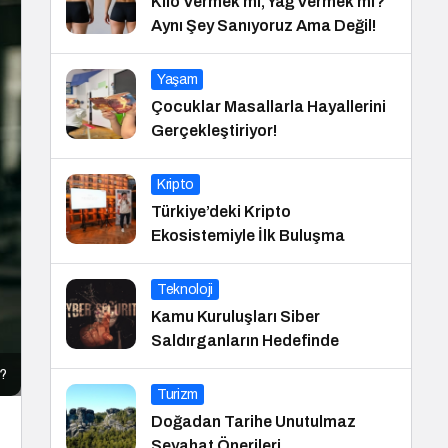
Kilo Vermek mi, Yağ Vermek mi?
Aynı Şey Sanıyoruz Ama Değil!
Yaşam
Çocuklar Masallarla Hayallerini
Gerçekleştiriyor!
Kripto
Türkiye’deki Kripto
Ekosistemiyle İlk Buluşma
Teknoloji
Kamu Kuruluşları Siber
Saldırganların Hedefinde
r?
Turizm
Doğadan Tarihe Unutulmaz
Seyahat Önerileri