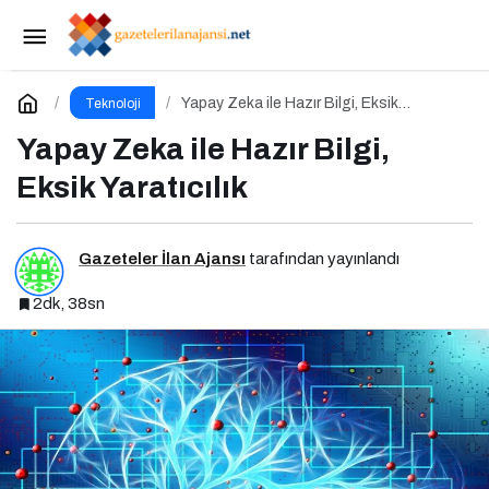
Linkedin’den Etkileşimi Artıracak Yeni
Güncelleme
Paylaş
Yorum Yap
Yapay Zeka ile Hazır Bilgi, Eksik
Teknoloji
Yaratıcılık
Yapay Zeka ile Hazır Bilgi,
Eksik Yaratıcılık
Gazeteler İlan Ajansı
tarafından yayınlandı
2dk, 38sn