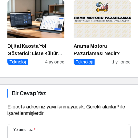
Dijital Kaosta Yol
Arama Motoru
Gösterici: Liste Kültürü
Pazarlaması Nedir?
ve İnteraktif Çözümlerin
Teknoloji
4 ay önce
Teknoloji
1 yıl önce
Geleceği
Bir Cevap Yaz
E-posta adresiniz yayınlanmayacak.
Gerekli alanlar
*
ile
işaretlenmişlerdir
Yorumunuz
*