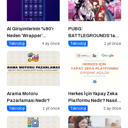
AI Girişimlerinin %90’ı
PUBG:
Neden ‘Wrapper’
BATTLEGROUNDS’tan
Kalıyor?
1 Nisan Şakası
Teknoloji
4 ay önce
Teknoloji
1 yıl önce
Arama Motoru
Herkes İçin Yapay Zeka
Pazarlaması Nedir?
Platformu Nedir? Nasıl
Kullanılır?
Teknoloji
1 yıl önce
Teknoloji
2 ay önce