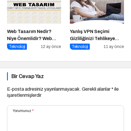
Web Tasarım Nedir?
Yanlış VPN Seçimi
Niye Önemlidir? Web
Gizliliğinizi Tehlikeye
Tasarım Nasıl Yapılır?
Atabilir
Teknoloji
12 ay önce
Teknoloji
11 ay önce
Bir Cevap Yaz
E-posta adresiniz yayınlanmayacak.
Gerekli alanlar
*
ile
işaretlenmişlerdir
Yorumunuz
*