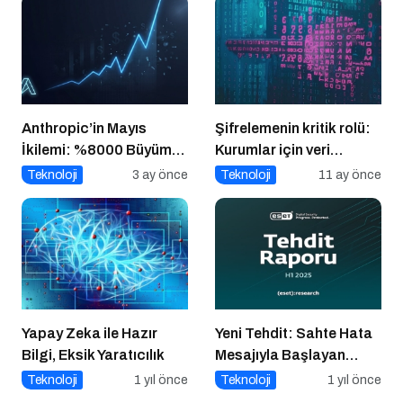
Anthropic’in Mayıs
Şifrelemenin kritik rolü:
İkilemi: %8000 Büyüme
Kurumlar için veri
+ Kendini Geliştiren
güvenliğinin temel
Teknoloji
3 ay önce
Teknoloji
11 ay önce
Ajanlar – Bu Hız
katmanı
Sürdürülebilir mi?
Yapay Zeka ile Hazır
Yeni Tehdit: Sahte Hata
Bilgi, Eksik Yaratıcılık
Mesajıyla Başlayan
Siber Saldırılar
Teknoloji
1 yıl önce
Teknoloji
1 yıl önce
Yükselişte