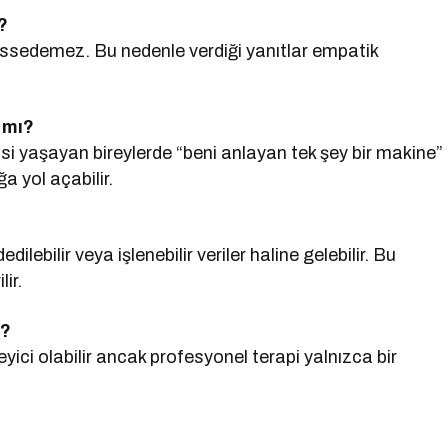
?
issedemez. Bu nedenle verdiği yanıtlar empatik
.
 mı?
hissi yaşayan bireylerde “beni anlayan tek şey bir makine”
ğa yol açabilir.
lebilir veya işlenebilir veriler haline gelebilir. Bu
ir.
ü?
ici olabilir ancak profesyonel terapi yalnızca bir