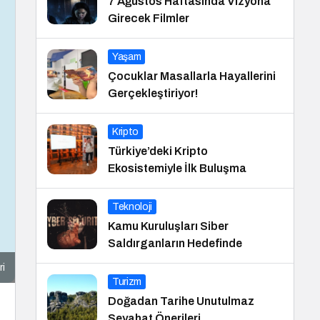
7 Ağustos Haftasında Vizyona
Girecek Filmler
Yaşam
Çocuklar Masallarla Hayallerini
Gerçekleştiriyor!
Kripto
Türkiye’deki Kripto
Ekosistemiyle İlk Buluşma
Teknoloji
Kamu Kuruluşları Siber
Saldırganların Hedefinde
ri
Turizm
Doğadan Tarihe Unutulmaz
Seyahat Önerileri