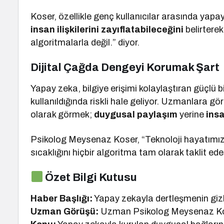
Koser, özellikle genç kullanıcılar arasında yapay
insan ilişkilerini zayıflatabileceğini
belirterek
algoritmalarla değil.” diyor.
Dijital Çağda Dengeyi Korumak Şart
Yapay zeka, bilgiye erişimi kolaylaştıran güçlü 
kullanıldığında riskli hale geliyor. Uzmanlara g
olarak görmek;
duygusal paylaşım
yerine
ins
Psikolog Meysenaz Koser, “Teknoloji hayatımızın 
sıcaklığını hiçbir algoritma tam olarak taklit ed
Özet Bilgi Kutusu
Haber Başlığı:
Yapay zekayla dertleşmenin gizli 
Uzman Görüşü:
Uzman Psikolog Meysenaz K