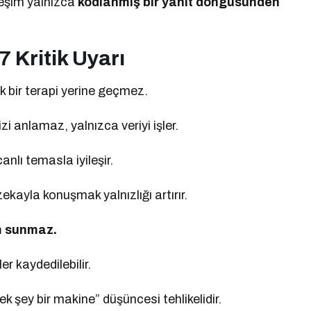
ileşim yalnızca
kodlanmış bir yanıt döngüsünden
 Kritik Uyarı
 bir terapi yerine geçmez.
i anlamaz, yalnızca veriyi işler.
anlı temasla iyileşir.
ekayla konuşmak yalnızlığı artırır.
m sunmaz.
er kaydedilebilir.
k şey bir makine” düşüncesi tehlikelidir.