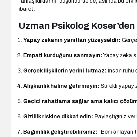
“anlaşıldıklarını” düşündürse de, aslında bu etk
ibaret.
Uzman Psikolog Koser’den 7
Yapay zekanın yanıtları yüzeyseldir:
Gerçek
Empati kurduğunu sanmayın:
Yapay zeka siz
Gerçek ilişkilerin yerini tutmaz:
İnsan ruhu c
Alışkanlık haline getirmeyin:
Sürekli yapay z
Geçici rahatlama sağlar ama kalıcı çözü
Gizlilik riskine dikkat edin:
Paylaştığınız veril
Bağımlılık geliştirebilirsiniz:
“Beni anlayan te