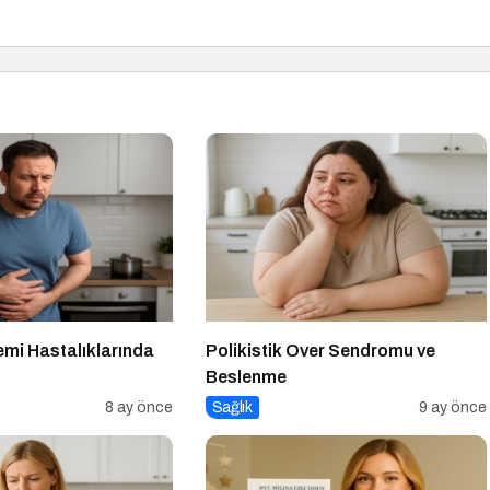
emi Hastalıklarında
Polikistik Over Sendromu ve
Beslenme
8 ay önce
Sağlık
9 ay önce