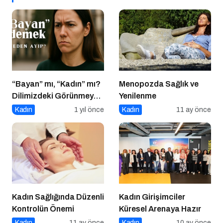
“Bayan” mı, “Kadın” mı?
Menopozda Sağlık ve
Dilimizdeki Görünmeyen
Yenilenme
Cinsiyet Ayrımı
Kadın
1 yıl önce
Kadın
11 ay önce
Kadın Sağlığında Düzenli
Kadın Girişimciler
Kontrolün Önemi
Küresel Arenaya Hazır
Kadın
11 ay önce
Kadın
10 ay önce