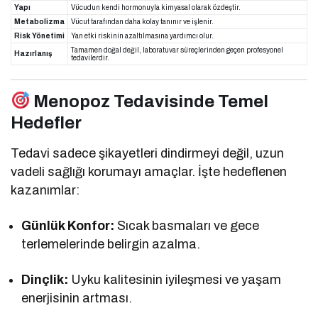
Yapı
Vücudun kendi hormonuyla kimyasal olarak özdeştir.
Metabolizma
Vücut tarafından daha kolay tanınır ve işlenir.
Risk Yönetimi
Yan etki riskinin azaltılmasına yardımcı olur.
Tamamen doğal değil, laboratuvar süreçlerinden geçen profesyonel
Hazırlanış
tedavilerdir.
Menopoz Tedavisinde Temel
Hedefler
Tedavi sadece şikayetleri dindirmeyi değil, uzun
vadeli sağlığı korumayı amaçlar. İşte hedeflenen
kazanımlar:
Günlük Konfor:
Sıcak basmaları ve gece
terlemelerinde belirgin azalma.
Dinçlik:
Uyku kalitesinin iyileşmesi ve yaşam
enerjisinin artması.