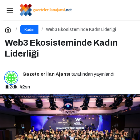
Menopoz Yönetiminde Modern Bakış Açısı
Paylaş
Yorum Yap
Web3 Ekosisteminde Kadın Liderliği
Kadın
Web3 Ekosisteminde Kadın
Liderliği
Gazeteler İlan Ajansı
tarafından yayınlandı
2dk, 42sn