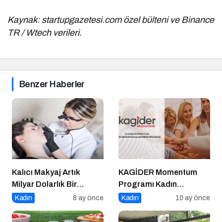
Kaynak: startupgazetesi.com özel bülteni ve Binance
TR / Wtech verileri.
Benzer Haberler
Kalıcı Makyaj Artık
KAGİDER Momentum
Milyar Dolarlık Bir
Programı Kadın
Endüstri
Girişimcilerin Gücüne
Kadın
8 ay önce
Kadın
10 ay önce
Güç Katıyor