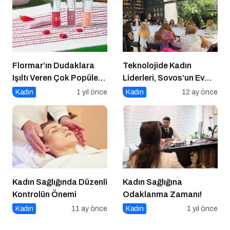
Flormar’ın Dudaklara
Teknolojide Kadın
Işıltı Veren Çok Popüler
Liderleri, Sovos’un Ev
Lipgloss Serisi Dewy Lip
Sahipliğinde Bir Araya
Kadın
1 yıl önce
Kadın
12 ay önce
Booster’da 8 Yeni Renk!
Geldi
Kadın Sağlığında Düzenli
Kadın Sağlığına
Kontrolün Önemi
Odaklanma Zamanı!
Kadın
11 ay önce
Kadın
1 yıl önce