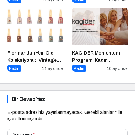
Flormar’dan Yeni Oje
KAGİDER Momentum
Koleksiyonu: ‘Vintage
Programı Kadın
Romance’ Nostaljiyle
Girişimcilerin Gücüne
Kadın
11 ay önce
Kadın
10 ay önce
Harmanlanmış Bir
Güç Katıyor
Zarafeti Tırnaklara
Taşıyor!
Bir Cevap Yaz
E-posta adresiniz yayınlanmayacak.
Gerekli alanlar
*
ile
işaretlenmişlerdir
Yorumunuz
*