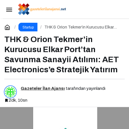
Tech İstanbul Büyüme Programı Yeni
Başvurulara Kapılarını Açtı
Paylaş
Yorum Yap
THK & Orion Tekmer’in Kurucusu Elkar
Startup
Port’tan Savunma Sanayii Atılımı: AET
Electronics’e Stratejik Yatırım
THK & Orion Tekmer’in
Kurucusu Elkar Port’tan
Savunma Sanayii Atılımı: AET
Electronics’e Stratejik Yatırım
Gazeteler İlan Ajansı
tarafından yayınlandı
2dk, 10sn