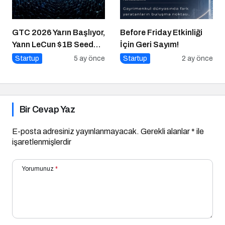
GTC 2026 Yarın Başlıyor,
Before Friday Etkinliği
Yann LeCun $1B Seed
İçin Geri Sayım!
Aldı: AI Fonlama
Startup
5 ay önce
Startup
2 ay önce
Çılgınlığı
Bir Cevap Yaz
E-posta adresiniz yayınlanmayacak.
Gerekli alanlar
*
ile
işaretlenmişlerdir
Yorumunuz
*