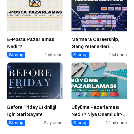
E-Posta Pazarlaması
Marmara Careership,
Nedir?
Genç Yetenekleri
Geleceğin İş Dünyasıyla
Startup
1 yıl önce
Startup
1 yıl önce
Buluşturuyor!
Before Friday Etkinliği
Büyüme Pazarlaması
İçin Geri Sayım!
Nedir? Niye Önemlidir?
Growht Marketıng Nasıl
Startup
2 ay önce
Startup
12 ay önce
Yapılır?