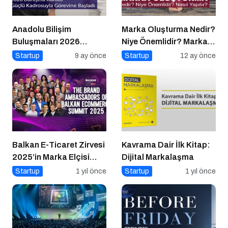
Anadolu Bilişim
Marka Oluşturma Nedir?
Buluşmaları 2026
Niye Önemlidir? Marka
Danışma Kurulu Güçlü
Oluşturma Nasıl Yapılır?
Startup
9 ay önce
Startup
12 ay önce
Kadrosuyla Görevine
Başladı
Balkan E-Ticaret Zirvesi
Kavrama Dair İlk Kitap:
2025’in Marka Elçisi
Dijital Markalaşma
Belli Oldu
Startup
1 yıl önce
Startup
1 yıl önce