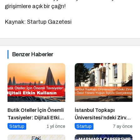
girişimlere açık bir çağrı!
Kaynak: Startup Gazetesi
Benzer Haberler
Butik Oteller İçin Önemli
İstanbul Topkapı
Tavsiyeler: Dijitali Etkin
Üniversitesi’ndeki Zirve
Kullanın
ve Ödül Töreni Yoğun
Startup
1 yıl önce
Startup
7 ay önce
İlgiyle Gerçekleşti