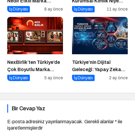
Nedir Etkili Marka
Kurumsal Kimlik Niye
Konumlandırma İçin 10
Önemlidir? Kurumsal
İş Dünyası
8 ay önce
İş Dünyası
11 ay önce
Altın İpucu
Kimlik Nasıl Yapılır?
NexBirlik’ten Türkiye’de
Türkiye’nin Dijital
Çok Boyutlu Marka
Geleceği: Yapay Zeka
Hamlesi
Çağında “BİLGE”
İş Dünyası
5 ay önce
İş Dünyası
2 ay önce
Hamlesi
Bir Cevap Yaz
E-posta adresiniz yayınlanmayacak.
Gerekli alanlar
*
ile
işaretlenmişlerdir