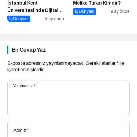
İstanbul Kent
Melike Turan Kimdir?
Üniversitesi’nde Dijital
İş Dünyası
9 ay önce
Markalaşma 1.0
İş Dünyası
4 ay önce
Etkinliği!
Bir Cevap Yaz
E-posta adresiniz yayınlanmayacak.
Gerekli alanlar
*
ile
işaretlenmişlerdir
Yorumunuz
*
Adınız
*