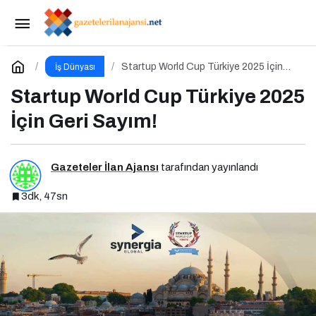
Yıldem Terlik, İtalya’da Türkiye’yi Temsil
Edecek Gaziantepli yerli üretici, Avrupa’nın en prestijli
Paylaş
Yorum Yap
Startup World Cup Türkiye 2025 İçin
İş Dünyası
Geri Sayım!
Startup World Cup Türkiye 2025
fuarında boy gösterecek
İçin Geri Sayım!
Gazeteler İlan Ajansı
tarafından yayınlandı
3dk, 47sn