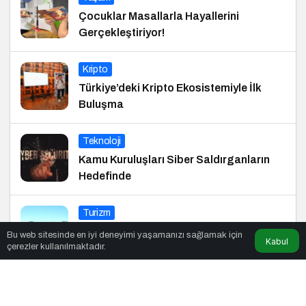
Çocuklar Masallarla Hayallerini
Gerçekleştiriyor!
Kripto
Türkiye’deki Kripto Ekosistemiyle İlk
Buluşma
Teknoloji
Kamu Kuruluşları Siber Saldırganların
Hedefinde
Turizm
Doğadan Tarihe Unutulmaz Seyahat
Bu web sitesinde en iyi deneyimi yaşamanızı sağlamak için
Kabul
çerezler kullanılmaktadır.
Önerileri