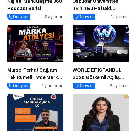
Kişisel Markalaşma 360
Üsküdar Üniversitesi
Podcast Serisi
Tv’nin Bu Haftaki
Konuğu Mürsel Ferhat
İş Dünyası
2 ay önce
İş Dünyası
7 ay önce
Sağlam Oluyor
Mürsel Ferhat Sağlam
WORLDEF ISTANBUL
Tek Rumeli Tv’de Marka
2026 Görkemli Açılış
Atölyesi Programına
Töreniyle Başladı
İş Dünyası
4 gün önce
İş Dünyası
2 ay önce
Konuk Oldu