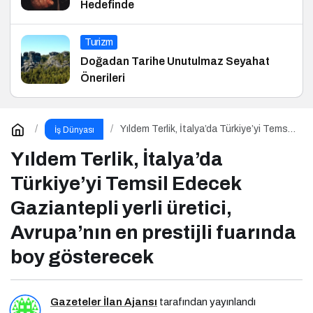
Hedefinde
Turizm
Doğadan Tarihe Unutulmaz Seyahat
Önerileri
Yıldem Terlik, İtalya’da Türkiye’yi Temsil
İş Dünyası
Edecek Gaziantepli yerli üretici,
Avrupa’nın en prestijli fuarında boy
Yıldem Terlik, İtalya’da
gösterecek
Türkiye’yi Temsil Edecek
Gaziantepli yerli üretici,
Avrupa’nın en prestijli fuarında
boy gösterecek
Gazeteler İlan Ajansı
tarafından yayınlandı