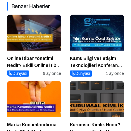
Benzer Haberler
Online İtibar Yönetimi
Kamu Bilgi ve İletişim
Nedir? Etkili Online İtibar
Teknolojileri Konferansı
Yönetimi İçin 10 Altın
2026 İçin Geri Sayım!
İş Dünyası
9 ay önce
İş Dünyası
1 ay önce
İpucu
Marka Konumlandırma
Kurumsal Kimlik Nedir?