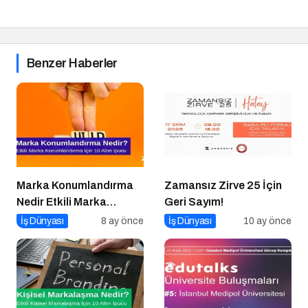
Benzer Haberler
Marka Konumlandırma
Zamansız Zirve 25 İçin
Nedir Etkili Marka
Geri Sayım!
Konumlandırma İçin 10
İş Dünyası
8 ay önce
İş Dünyası
10 ay önce
Altın İpucu