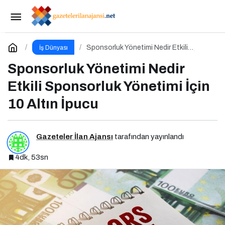
Kampanya Tasarımı Nedir Etkili Kampanya
Tasarımı İçin 10 Altın Öneri
Paylaş
Yorum Yap
Sponsorluk Yönetimi Nedir Etkili
İş Dünyası
Sponsorluk Yönetimi İçin 10 Altın İpucu
Sponsorluk Yönetimi Nedir
Etkili Sponsorluk Yönetimi İçin
10 Altın İpucu
Gazeteler İlan Ajansı
tarafından yayınlandı
4dk, 53sn