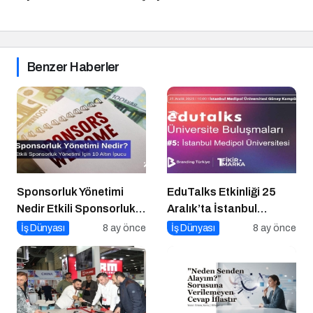
Benzer Haberler
Sponsorluk Yönetimi
EduTalks Etkinliği 25
Nedir Etkili Sponsorluk
Aralık’ta İstanbul
Yönetimi İçin 10 Altın
Medipol
İş Dünyası
8 ay önce
İş Dünyası
8 ay önce
İpucu
Üniversitesi’nde!