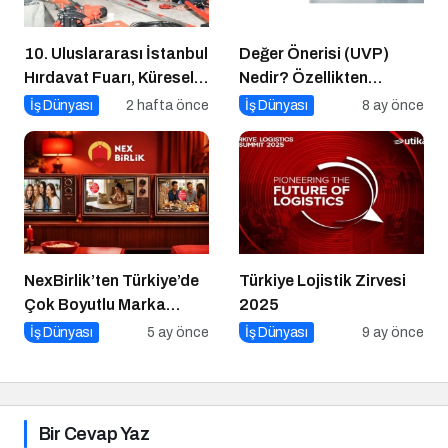
10. Uluslararası İstanbul
Değer Önerisi (UVP)
Hırdavat Fuarı, Küresel
Nedir? Özellikten
Ticaretin Yeni Merkezi
Faydaya Geçiş
İş Dünyası
2 hafta önce
İş Dünyası
8 ay önce
Olmaya Hazırlanıyor
NexBirlik’ten Türkiye’de
Türkiye Lojistik Zirvesi
Çok Boyutlu Marka
2025
Hamlesi
İş Dünyası
5 ay önce
İş Dünyası
9 ay önce
Bir Cevap Yaz