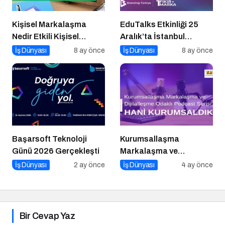
Kişisel Markalaşma
EduTalks Etkinliği 25
Nedir Etkili Kişisel
Aralık’ta İstanbul
Markalaşma için 10 Altın
Medipol
İş Dünyası
8 ay önce
İş Dünyası
8 ay önce
İpucu
Üniversitesi’nde!
Başarsoft Teknoloji
Kurumsallaşma
Günü 2026 Gerçekleşti
Markalaşma ve
Dijitalleşme Odaklı
İş Dünyası
2 ay önce
İş Dünyası
4 ay önce
Podcast Serisi: Hani
Kurumsaldık
Bir Cevap Yaz