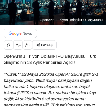
OpenAI'ın 1 Trilyon Dolarlık IPO Başvurusu
+
-
PAYLAŞ
OpenAI’ın 1 Trilyon Dolarlık IPO Başvurusu: Türk
Girişimcinin 18 Aylık Penceresi Açıldı!
**Özet:** 22 Mayıs 2026’da OpenAI SEC’e gizli S-1
başvurusu yaptı. $852 milyar özel piyasa değeri
halka arzda 1 trilyona ulaşırsa, tarihin en büyük
teknoloji IPO’su olacak. Bu, sadece bir şirket olayı
değil; AI sektörünün özel sermayeden kamu
sermayesine geçiş eşiği. Türk girişimci için sonuç