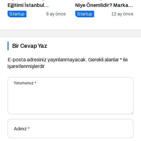
Eğitimi İstanbul
Niye Önemlidir? Marka
Üniversitesi’nde
Oluşturma Nasıl Yapılır?
Startup
6 ay önce
Startup
12 ay önce
Gerçekleşti!
Bir Cevap Yaz
E-posta adresiniz yayınlanmayacak.
Gerekli alanlar
*
ile
işaretlenmişlerdir
Yorumunuz
*
Adınız
*