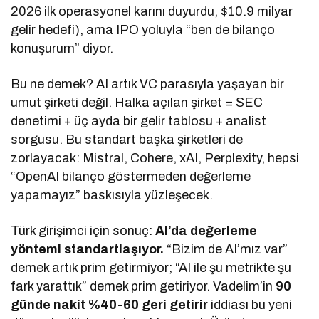
2026 ilk operasyonel karını duyurdu, $10.9 milyar
gelir hedefi), ama IPO yoluyla “ben de bilanço
konuşurum” diyor.
Bu ne demek? AI artık VC parasıyla yaşayan bir
umut şirketi değil. Halka açılan şirket = SEC
denetimi + üç ayda bir gelir tablosu + analist
sorgusu. Bu standart başka şirketleri de
zorlayacak: Mistral, Cohere, xAI, Perplexity, hepsi
“OpenAI bilanço göstermeden değerleme
yapamayız” baskısıyla yüzleşecek.
Türk girişimci için sonuç:
AI’da değerleme
yöntemi standartlaşıyor.
“Bizim de AI’mız var”
demek artık prim getirmiyor; “AI ile şu metrikte şu
fark yarattık” demek prim getiriyor. Vadelim’in
90
günde nakit %40-60 geri getirir
iddiası bu yeni