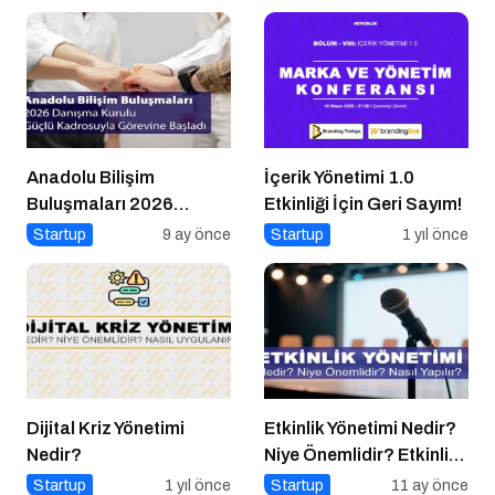
Anadolu Bilişim
İçerik Yönetimi 1.0
Buluşmaları 2026
Etkinliği İçin Geri Sayım!
Danışma Kurulu Güçlü
Startup
9 ay önce
Startup
1 yıl önce
Kadrosuyla Görevine
Başladı
Dijital Kriz Yönetimi
Etkinlik Yönetimi Nedir?
Nedir?
Niye Önemlidir? Etkinlik
Yönetimi Nasıl Yapılır?
Startup
1 yıl önce
Startup
11 ay önce