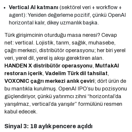
Vertical AI katmanı
(sektörel veri + workflow +
agent): Yeniden değerleme pozitif, çünkü OpenAI
horizontal kalır, dikey uzmanlık başka.
Türk girişimcinin oturduğu masa neresi? Cevap
net: vertical. Lojistik, tarım, sağlık, muhasebe,
çağrı merkezi, distribütör operasyonu; her biri yerel
veri, yerel dil, yerel iş akışı gerektiren alan.
HANDEN X distribütör operasyonu
,
MutfakAI
restoran içerik
,
Vadelim Türk dil tahsilat
,
VOXONIC çağrı merkezi anlık çeviri
; dört ürün de
bu mantıkla kurulmuş. OpenAI IPO’su bu pozisyonu
güçlendiriyor, çünkü yatırımcı zihni “horizontal’da
yarışılmaz, vertical’da yarışılır” formülünü resmen
kabul edecek.
Sinyal 3: 18 aylık pencere açıldı