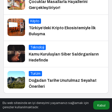
Çocuklar Masallarla Hayallerini
Gerçekleştiriyor!
Kripto
Türkiye’deki Kripto Ekosistemiyle İlk
Buluşma
Teknoloji
Kamu Kuruluşları Siber Saldırganların
Hedefinde
Turizm
Doğadan Tarihe Unutulmaz Seyahat
Önerileri
Bu web sitesinde en iyi deneyimi yaşamanızı sağlamak için
Kabul
çerezler kullanılmaktadır.