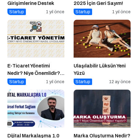
Girişimlerine Destek
2025 İçin Geri Sayım!
Startup
1 yıl önce
Startup
1 yıl önce
E-Ticaret Yönetimi
Ulaşılabilir Lüksün Yeni
Nedir? Niye Önemlidir?
Yüzü
E-Ticaret Yönetimi Nasıl
Startup
1 yıl önce
Startup
12 ay önce
Yapılır?
Dijital Markalaşma 1.0
Marka Oluşturma Nedir?