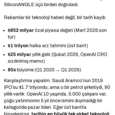
SiliconANGLE üçü birden doğruladı.
Rakamlar bir teknoloji haberi değil, bir tarih kaydı:
$852 milyar
özel piyasa değeri (Mart 2026 son
tur)
$1 trilyon
halka arz tahmini (üst bant)
$25 milyar
yıllık gelir (Şubat 2026, OpenAI CRO
sızdırılmış memo)
80x
büyüme (Q1 2025 → Q1 2026)
Karşılaştırma yapalım. Saudi Aramco’nun 2019
IPO’su $1.7 trilyondu; ama o bir petrol şirketiydi, 90
yıllık varlık. OpenAI 10 yaşında, 5.000 çalışanı var,
çoğu yatırımcının 5 yıl önce ismini duymadığı bir
kategoride pazar lideri. Eğer üst bantta
hisselenirse,
tarihin en büyük tek şirket teknoloji