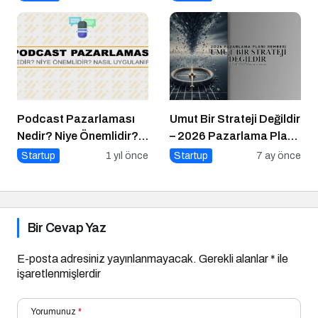
Podcast Pazarlaması
Umut Bir Strateji Değildir
Nedir? Niye Önemlidir?
– 2026 Pazarlama Planı
Podcast Pazarlaması
Rehberi
Startup
1 yıl önce
Startup
7 ay önce
Nasıl Yapılır?
Bir Cevap Yaz
E-posta adresiniz yayınlanmayacak.
Gerekli alanlar
*
ile
işaretlenmişlerdir
Yorumunuz
*