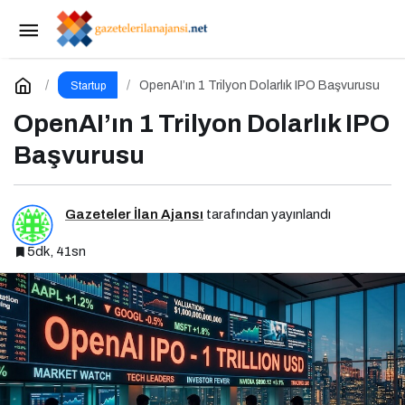
Kahve Sektörü İçin Markalaşma Stratejileri
Paylaş
Yorum Yap
OpenAI’ın 1 Trilyon Dolarlık IPO Başvurusu
Startup
OpenAI’ın 1 Trilyon Dolarlık IPO
Başvurusu
Gazeteler İlan Ajansı
tarafından yayınlandı
5dk, 41sn