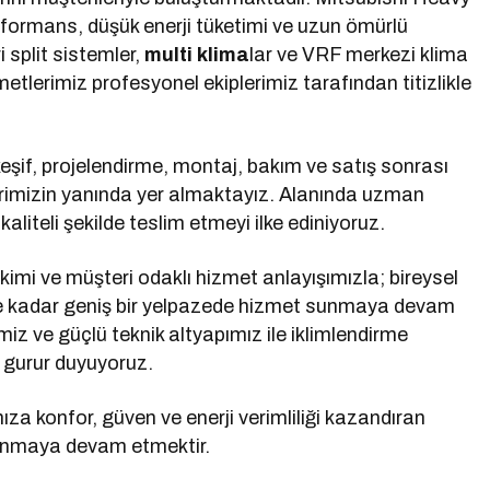
ormans, düşük enerji tüketimi ve uzun ömürlü
i split sistemler,
multi klima
lar ve VRF merkezi klima
etlerimiz profesyonel ekiplerimiz tarafından titizlikle
keşif, projelendirme, montaj, bakım ve satış sonrası
erimizin yanında yer almaktayız. Alanında uzman
aliteli şekilde teslim etmeyi ilke ediniyoruz.
kimi ve müşteri odaklı hizmet anlayışımızla; bireysel
ere kadar geniş bir yelpazede hizmet sunmaya devam
imiz ve güçlü teknik altyapımız ile iklimlendirme
 gurur duyuyoruz.
za konfor, güven ve enerji verimliliği kazandıran
 sunmaya devam etmektir.