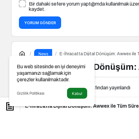
Bir dahaki sefere yorum yaptığımda kullanılmak üzer
kaydet.
YORUM GÖNDER
E-İhracatta Dijital Dönüşüm: Awwex ile
News
E-İhracatta Dijital Dönüşüm
Bu web sitesinde en iyi deneyimi
yaşamanızı sağlamak için
çerezler kullanılmaktadır.
Gazeteler İlan Ajansı
tarafından yayınlandı
Gizlilik Politikası
Kabul
E-İhracatta Dijital Dönüşüm: Awwex ile Tüm Sür