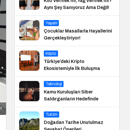
Kilo Vermek mi, Yağ Vermek mi?
Aynı Şey Sanıyoruz Ama Değil!
Yaşam
Çocuklar Masallarla Hayallerini
Gerçekleştiriyor!
Kripto
Türkiye’deki Kripto
Ekosistemiyle İlk Buluşma
Teknoloji
Kamu Kuruluşları Siber
Saldırganların Hedefinde
r?
Turizm
Doğadan Tarihe Unutulmaz
Seyahat Önerileri