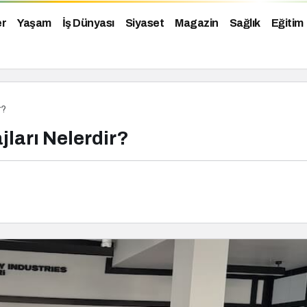
er
Yaşam
İş Dünyası
Siyaset
Magazin
Sağlık
Eğitim
r?
jları Nelerdir?