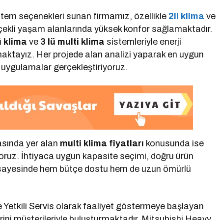
sistem seçenekleri sunan firmamız, özellikle
2li klima
ve
çekli yaşam alanlarında yüksek konfor sağlamaktadır.
ü klima
ve
3 lü multi klima
sistemleriyle enerji
ktayız. Her projede alan analizi yaparak en uygun
n uygulamalar gerçekleştiriyoruz.
asında yer alan
multi klima fiyatları
konusunda ise
oruz. İhtiyaca uygun kapasite seçimi, doğru ürün
 sayesinde hem bütçe dostu hem de uzun ömürlü
e Yetkili Servis olarak faaliyet göstermeye başlayan
rini müşterileriyle buluşturmaktadır. Mitsubishi Heavy