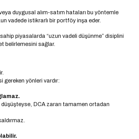
 veya duygusal alım-satım hataları bu yöntemle
n vadede istikrarlı bir portföy inşa eder.
 sahip piyasalarda “uzun vadeli düşünme” disiplini
et belirlemesini sağlar.
r.
i gereken yönleri vardır:
ğlamaz.
reli düşüşteyse, DCA zararı tamamen ortadan
 kaldırmaz.
abilir.