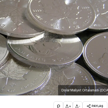
Dolar Maliyet Ortalaması (DC
+
-
PAYLAŞ