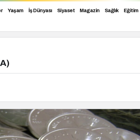
er
Yaşam
İş Dünyası
Siyaset
Magazin
Sağlık
Eğitim
CA)