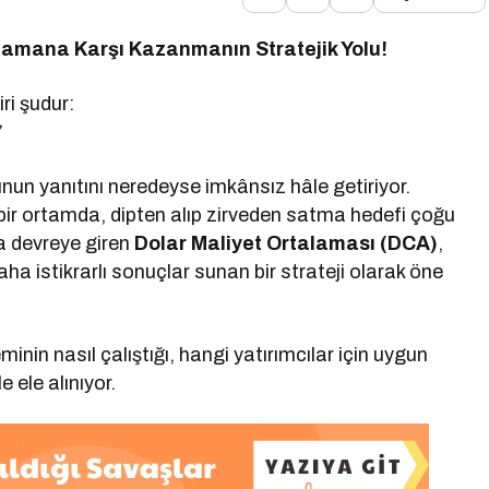
Zamana Karşı Kazanmanın Stratejik Yolu!
ri şudur:
unun yanıtını neredeyse imkânsız hâle getiriyor.
 bir ortamda, dipten alıp zirveden satma hedefi çoğu
a devreye giren
Dolar Maliyet Ortalaması (DCA)
,
ha istikrarlı sonuçlar sunan bir strateji olarak öne
inin nasıl çalıştığı, hangi yatırımcılar için uygun
e ele alınıyor.