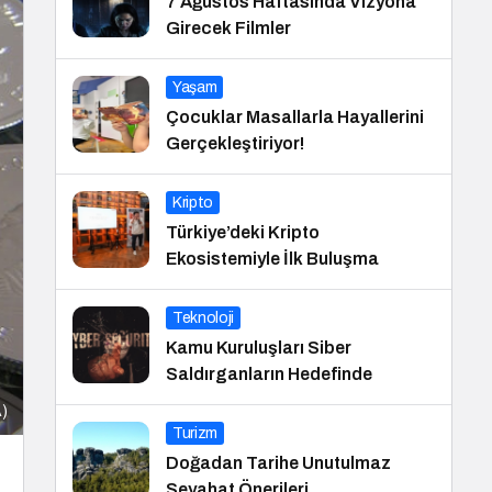
7 Ağustos Haftasında Vizyona
Girecek Filmler
Yaşam
Çocuklar Masallarla Hayallerini
Gerçekleştiriyor!
Kripto
Türkiye’deki Kripto
Ekosistemiyle İlk Buluşma
Teknoloji
Kamu Kuruluşları Siber
Saldırganların Hedefinde
A)
Turizm
Doğadan Tarihe Unutulmaz
Seyahat Önerileri