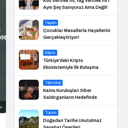
Kilo Vermek mi, Yağ Vermek mi?
Aynı Şey Sanıyoruz Ama Değil!
Yaşam
Çocuklar Masallarla Hayallerini
Gerçekleştiriyor!
Kripto
Türkiye’deki Kripto
Ekosistemiyle İlk Buluşma
Teknoloji
Kamu Kuruluşları Siber
Saldırganların Hedefinde
cu
Turizm
Doğadan Tarihe Unutulmaz
Seyahat Önerileri