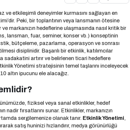
az ve etkileşimli deneyimler kurmasını sağlayan en
imi’dir. Peki, bir toplantının veya lansmanın ötesine
 ve markanızın hedeflerine ulaşmasında nasıl kritik bir
rans, lansman, fuar, seminer, konser vb.) konseptinin
istik, bütçeleme, pazarlama, operasyon ve sonrası
esi disiplinidir. Başarılı bir etkinlik, katılımcılar
 sadakatini artırır ve belirlenen ticari hedeflere
tkinlik Yönetimi stratejisinin temel taşlarını inceleyecek
10 altın ipucunu ele alacağız.
emlidir?
 günümüzde, fiziksel veya sanal etkinlikler, hedef
n nadir fırsatlarını sunar. Etkinlikler, markanızın
ir ortamda sergilemenize olanak tanır.
Etkinlik Yönetimi
,
urarak satış huninizi hızlandırır, medya görünürlüğü