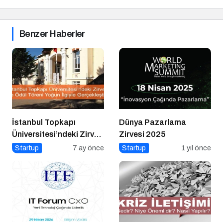
Benzer Haberler
İstanbul Topkapı
Dünya Pazarlama
Üniversitesi’ndeki Zirve
Zirvesi 2025
ve Ödül Töreni Yoğun
Startup
7 ay önce
Startup
1 yıl önce
İlgiyle Gerçekleşti