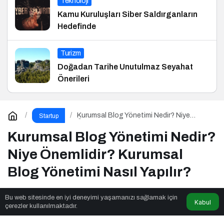
Teknoloji
Kamu Kuruluşları Siber Saldırganların
Hedefinde
Turizm
Doğadan Tarihe Unutulmaz Seyahat
Önerileri
Kurumsal Blog Yönetimi Nedir? Niye
Startup
Önemlidir? Kurumsal Blog Yönetimi Nasıl
Yapılır?
Kurumsal Blog Yönetimi Nedir?
Niye Önemlidir? Kurumsal
Blog Yönetimi Nasıl Yapılır?
Bu web sitesinde en iyi deneyimi yaşamanızı sağlamak için
Kabul
Gazeteler İlan Ajansı
tarafından yayınlandı
çerezler kullanılmaktadır.