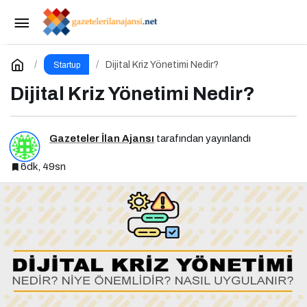
Kurumsal Blog Yönetimi Nedir? Niye Önemlidir?
Kurumsal Blog Yönetimi Nasıl Yapılır?
Paylaş
Yorum Yap
Dijital Kriz Yönetimi Nedir?
Startup
Dijital Kriz Yönetimi Nedir?
Gazeteler İlan Ajansı
tarafından yayınlandı
6dk, 49sn