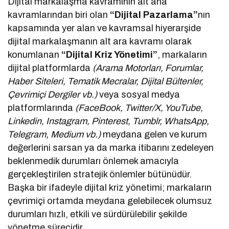
Dijital markalaşma kavramının alt ana
kavramlarından biri olan
“Dijital Pazarlama”
nın
kapsamında yer alan ve kavramsal hiyerarşide
dijital markalaşmanın alt ara kavramı olarak
konumlanan
“Dijital Kriz Yönetimi”
, markaların
dijital platformlarda
(Arama Motorları, Forumlar,
Haber Siteleri, Tematik Mecralar, Dijital Bültenler,
Çevrimiçi Dergiler vb.)
veya sosyal medya
platformlarında
(FaceBook, Twitter/X, YouTube,
Linkedin, Instagram, Pinterest, Tumblr, WhatsApp,
Telegram, Medium vb.)
meydana gelen ve kurum
değerlerini sarsan ya da marka itibarını zedeleyen
beklenmedik durumları önlemek amacıyla
gerçekleştirilen stratejik önlemler bütünüdür.
Başka bir ifadeyle dijital kriz yönetimi; markaların
çevrimiçi ortamda meydana gelebilecek olumsuz
durumları hızlı, etkili ve sürdürülebilir şekilde
yönetme sürecidir.