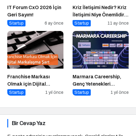
IT Forum CxO 2026 İçin
Kriz İletişimi Nedir? Kriz
Geri Sayım!
İletişimi Niye Önemlidir?
Kriz İletişimi Nasıl
Startup
6 ay önce
Startup
11 ay önce
Yapılır?
Franchise Markası
Marmara Careership,
Olmak için Dijital
Genç Yetenekleri
Markalaşma Şart
Geleceğin İş Dünyasıyla
Startup
1 yıl önce
Startup
1 yıl önce
Buluşturuyor!
Bir Cevap Yaz