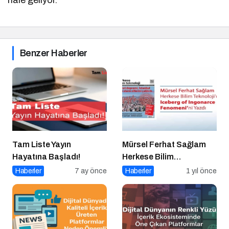
hale geliyor.
Benzer Haberler
Tam Liste Yayın
Mürsel Ferhat Sağlam
Hayatına Başladı!
Herkese Bilim
Teknoloji’de “Iceberg of
Haberler
7 ay önce
Haberler
1 yıl önce
Ingonarce Fenomeni”ni
Yazdı