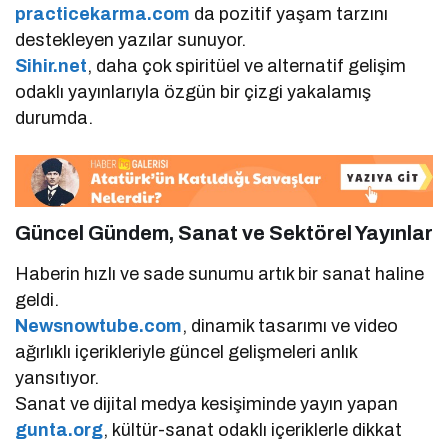
practicekarma.com
da pozitif yaşam tarzını
destekleyen yazılar sunuyor.
Sihir.net
, daha çok spiritüel ve alternatif gelişim
odaklı yayınlarıyla özgün bir çizgi yakalamış
durumda.
Güncel Gündem, Sanat ve Sektörel Yayınlar
Haberin hızlı ve sade sunumu artık bir sanat haline
geldi.
Newsnowtube.com
, dinamik tasarımı ve video
ağırlıklı içerikleriyle güncel gelişmeleri anlık
yansıtıyor.
Sanat ve dijital medya kesişiminde yayın yapan
gunta.org
, kültür-sanat odaklı içeriklerle dikkat