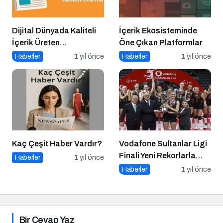
Dijital Dünyada Kaliteli
İçerik Ekosisteminde
İçerik Üreten
Öne Çıkan Platformlar
Platformlar Neden
Haberler
1 yıl önce
Haberler
1 yıl önce
Önemli?
Kaç Çeşit Haber Vardır?
Vodafone Sultanlar Ligi
Finali Yeni Rekorlarla
Haberler
1 yıl önce
Tamamlandı
Haberler
1 yıl önce
Bir Cevap Yaz