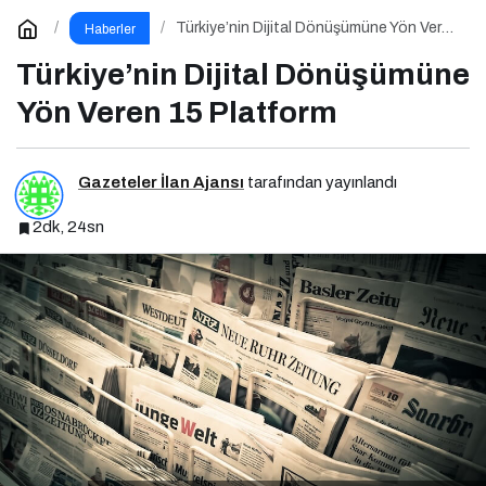
Türkiye’nin Dijital Dönüşümüne Yön Veren
Haberler
15 Platform
Türkiye’nin Dijital Dönüşümüne
Yön Veren 15 Platform
Gazeteler İlan Ajansı
tarafından yayınlandı
2dk, 24sn