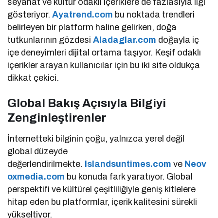
seyahat ve kültür odaklı içeriklere de fazlasıyla ilgi
gösteriyor.
Ayatrend.com
bu noktada trendleri
belirleyen bir platform haline gelirken, doğa
tutkunlarının gözdesi
Aladaglar.com
doğayla iç
içe deneyimleri dijital ortama taşıyor. Keşif odaklı
içerikler arayan kullanıcılar için bu iki site oldukça
dikkat çekici.
Global Bakış Açısıyla Bilgiyi
Zenginleştirenler
İnternetteki bilginin çoğu, yalnızca yerel değil
global düzeyde
değerlendirilmekte.
Islandsuntimes.com
ve
Neov
oxmedia.com
bu konuda fark yaratıyor. Global
perspektifi ve kültürel çeşitliliğiyle geniş kitlelere
hitap eden bu platformlar, içerik kalitesini sürekli
yükseltiyor.