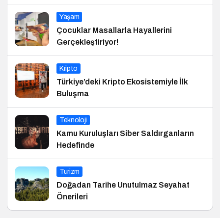
Yaşam
Çocuklar Masallarla Hayallerini
Gerçekleştiriyor!
Kripto
Türkiye’deki Kripto Ekosistemiyle İlk
Buluşma
Teknoloji
Kamu Kuruluşları Siber Saldırganların
Hedefinde
Turizm
Doğadan Tarihe Unutulmaz Seyahat
Önerileri