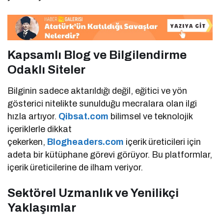
Kapsamlı Blog ve Bilgilendirme
Odaklı Siteler
Bilginin sadece aktarıldığı değil, eğitici ve yön
gösterici nitelikte sunulduğu mecralara olan ilgi
hızla artıyor.
Qibsat.com
bilimsel ve teknolojik
içeriklerle dikkat
çekerken,
Blogheaders.com
içerik üreticileri için
adeta bir kütüphane görevi görüyor. Bu platformlar,
içerik üreticilerine de ilham veriyor.
Sektörel Uzmanlık ve Yenilikçi
Yaklaşımlar