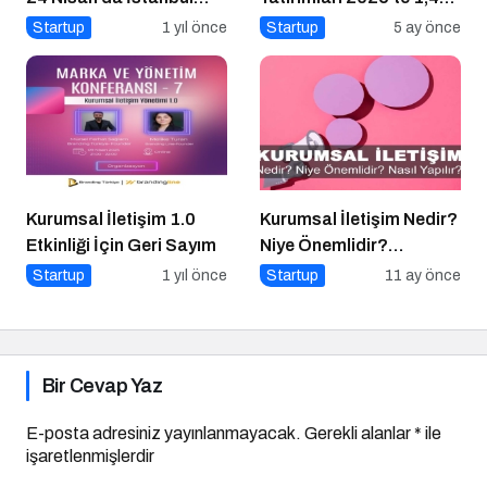
Aydın Üniversitesi’nde!
Milyar Dolara Ulaştı
Startup
1 yıl önce
Startup
5 ay önce
Kurumsal İletişim 1.0
Kurumsal İletişim Nedir?
Etkinliği İçin Geri Sayım
Niye Önemlidir?
Kurumsal İletişim Nasıl
Startup
1 yıl önce
Startup
11 ay önce
Yapılır?
Bir Cevap Yaz
E-posta adresiniz yayınlanmayacak.
Gerekli alanlar
*
ile
işaretlenmişlerdir