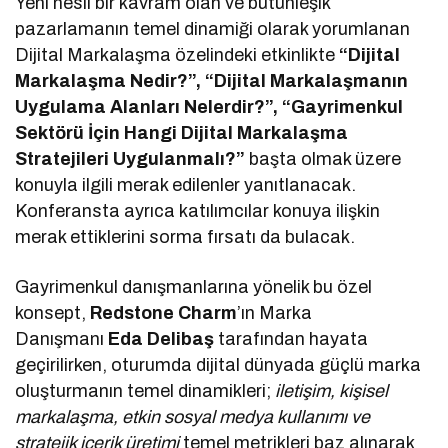
Yeni nesil bir kavram olan ve bütünleşik
pazarlamanın temel dinamiği olarak yorumlanan
Dijital Markalaşma özelindeki etkinlikte
“Dijital
Markalaşma Nedir?”, “Dijital Markalaşmanın
Uygulama Alanları Nelerdir?”, “Gayrimenkul
Sektörü İçin Hangi Dijital Markalaşma
Stratejileri Uygulanmalı?”
başta olmak üzere
konuyla ilgili merak edilenler yanıtlanacak.
Konferansta ayrıca katılımcılar konuya ilişkin
merak ettiklerini sorma fırsatı da bulacak.
Gayrimenkul danışmanlarına yönelik bu özel
konsept,
Redstone Charm
’ın Marka
Danışmanı
Eda Delibaş
tarafından hayata
geçirilirken, oturumda dijital dünyada güçlü marka
oluşturmanın temel dinamikleri;
iletişim, kişisel
markalaşma, etkin sosyal medya kullanımı ve
stratejik içerik üretimi
temel metrikleri baz alınarak