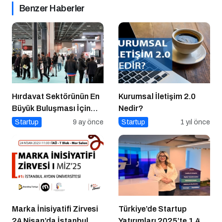
Benzer Haberler
Hırdavat Sektörünün En
Kurumsal İletişim 2.0
Büyük Buluşması İçin
Nedir?
İstanbul Hazır!
Startup
9 ay önce
Startup
1 yıl önce
Marka İnisiyatifi Zirvesi
Türkiye’de Startup
24 Nisan’da İstanbul
Yatırımları 2025’te 1,4