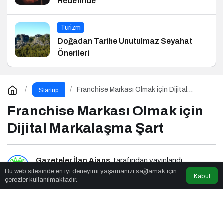
Hedefinde
Turizm
Doğadan Tarihe Unutulmaz Seyahat
Önerileri
Franchise Markası Olmak için Dijital
Startup
Markalaşma Şart
Franchise Markası Olmak için
Dijital Markalaşma Şart
Gazeteler İlan Ajansı
tarafından yayınlandı
Bu web sitesinde en iyi deneyimi yaşamanızı sağlamak için
Kabul
çerezler kullanılmaktadır.
2dk, 58sn