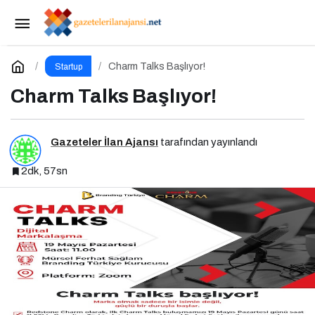
Franchise Markası Olmak için Dijital
Markalaşma Şart
Paylaş
Yorum Yap
Charm Talks Başlıyor!
Startup
Charm Talks Başlıyor!
Gazeteler İlan Ajansı
tarafından yayınlandı
2dk, 57sn