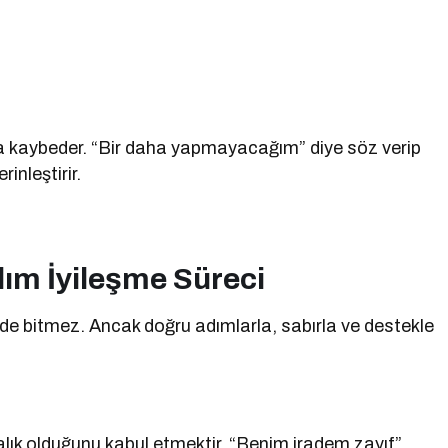
da kaybeder. “Bir daha yapmayacağım” diye söz verip
inleştirir.
dım İyileşme Süreci
de bitmez. Ancak doğru adımlarla, sabırla ve destekle
alık olduğunu kabul etmektir. “Benim iradem zayıf”