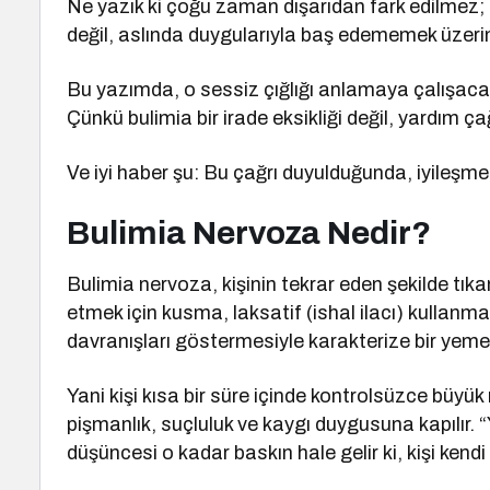
Ne yazık ki çoğu zaman dışarıdan fark edilmez; ç
değil, aslında duygularıyla baş edememek üzeri
Bu yazımda, o sessiz çığlığı anlamaya çalışa
Çünkü bulimia bir irade eksikliği değil, yardım çağ
Ve iyi haber şu: Bu çağrı duyulduğunda, iyileş
Bulimia Nervoza Nedir?
Bulimia nervoza, kişinin tekrar eden şekilde tı
etmek için kusma, laksatif (ishal ilacı) kullan
davranışları göstermesiyle karakterize bir yem
Yani kişi kısa bir süre içinde kontrolsüzce büyü
pişmanlık, suçluluk ve kaygı duygusuna kapılır
düşüncesi o kadar baskın hale gelir ki, kişi kend