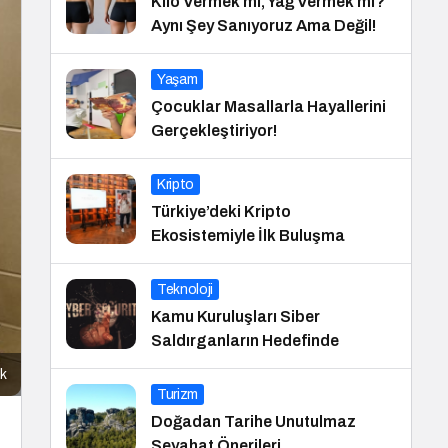
Kilo Vermek mi, Yağ Vermek mi?
Aynı Şey Sanıyoruz Ama Değil!
Yaşam
Çocuklar Masallarla Hayallerini
Gerçekleştiriyor!
Kripto
Türkiye’deki Kripto
Ekosistemiyle İlk Buluşma
Teknoloji
Kamu Kuruluşları Siber
Saldırganların Hedefinde
ak
Turizm
Doğadan Tarihe Unutulmaz
Seyahat Önerileri