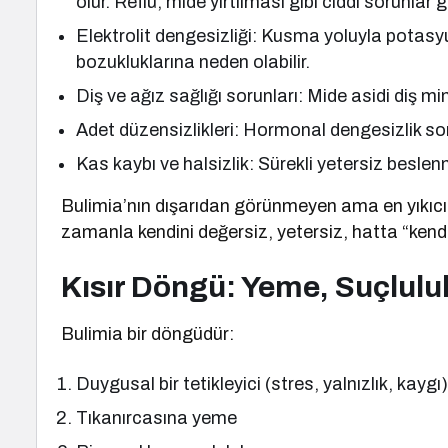
olur. Reflü, mide yırtılması gibi ciddi sorunlar gö
Elektrolit dengesizliği: Kusma yoluyla potasy
bozukluklarına neden olabilir.
Diş ve ağız sağlığı sorunları: Mide asidi diş mine
Adet düzensizlikleri: Hormonal dengesizlik so
Kas kaybı ve halsizlik: Sürekli yetersiz beslenm
Bulimia’nın dışarıdan görünmeyen ama en yıkıcı 
zamanla kendini değersiz, yetersiz, hatta “kendi
Kısır Döngü: Yeme, Suçluluk
Bulimia bir döngüdür:
Duygusal bir tetikleyici (stres, yalnızlık, kaygı
Tıkanırcasına yeme