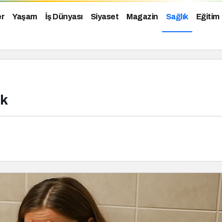
er
Yaşam
İş Dünyası
Siyaset
Magazin
Sağlık
Eğitim
ak