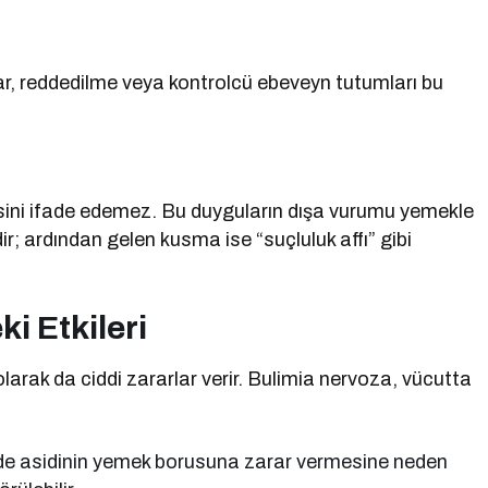
ar, reddedilme veya kontrolcü ebeveyn tutumları bu
sini ifade edemez. Bu duyguların dışa vurumu yemekle
r; ardından gelen kusma ise “suçluluk affı” gibi
i Etkileri
larak da ciddi zararlar verir. Bulimia nervoza, vücutta
ide asidinin yemek borusuna zarar vermesine neden