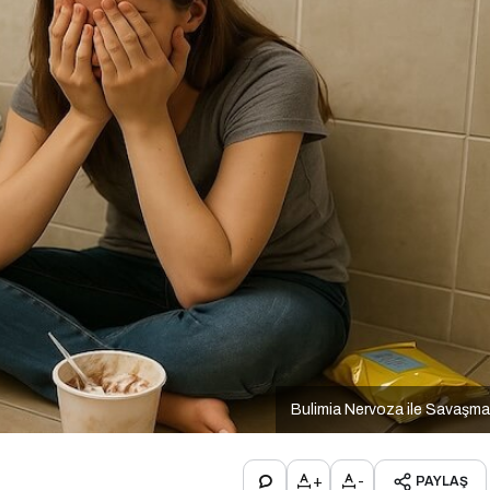
Bulimia Nervoza ile Savaşm
+
-
PAYLAŞ