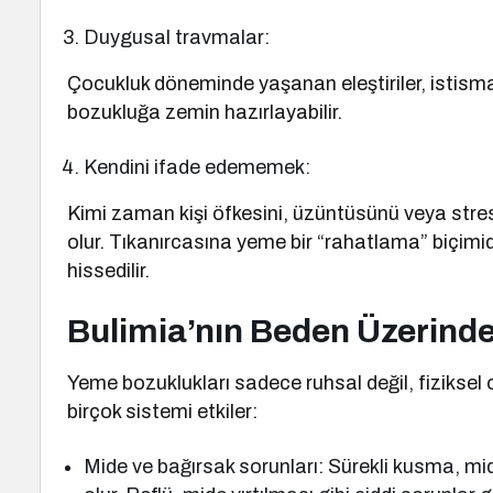
Duygusal travmalar:
Çocukluk döneminde yaşanan eleştiriler, istism
bozukluğa zemin hazırlayabilir.
Kendini ifade edememek:
Kimi zaman kişi öfkesini, üzüntüsünü veya stre
olur. Tıkanırcasına yeme bir “rahatlama” biçimidi
hissedilir.
Bulimia’nın Beden Üzerindek
Yeme bozuklukları sadece ruhsal değil, fiziksel o
birçok sistemi etkiler:
Mide ve bağırsak sorunları: Sürekli kusma, m