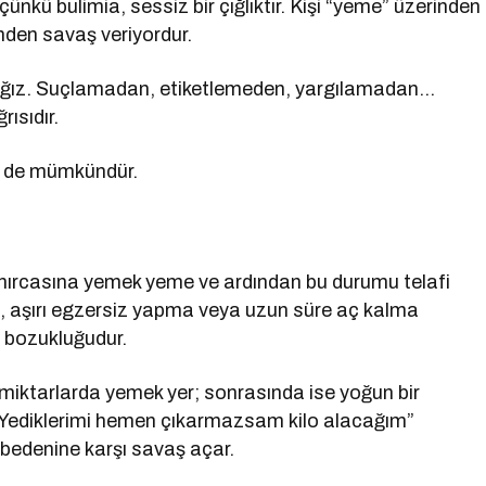
ünkü bulimia, sessiz bir çığlıktır. Kişi “yeme” üzerinden
nden savaş veriyordur.
cağız. Suçlamadan, etiketlemeden, yargılamadan…
rısıdır.
me de mümkündür.
kanırcasına yemek yeme ve ardından bu durumu telafi
ma, aşırı egzersiz yapma veya uzun süre aç kalma
e bozukluğudur.
k miktarlarda yemek yer; sonrasında ise yoğun bir
. “Yediklerimi hemen çıkarmazsam kilo alacağım”
i bedenine karşı savaş açar.