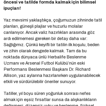
öncesi ve tatilde formda kalmak için bilimsel
ipuçları!
Yaz mevsimi yaklaştıkça, çoğumuzun zihninde tatil
planları, güneşli plajlar ve huzurlu molalar
canlanıyor. Ancak valiz hazırlıkları arasında göz
ardı edilmemesi gereken bir detay daha var:
Sağlığımız. Çünkü keyifli bir tatilin ilk koşulu, beden
ve zihin olarak dengede kalmak. Tam da bu
noktada dünyaca ünlü Herbalife Beslenme
Uzmanı ve Arsenal Futbol Kulübü’nün eski
Performans Beslenmesi Başkanı Dr. Richard
Allison, yaz aylarına hazırlanırken uygulanabilecek
etkili ve sürdürülebilir öneriler sunuyor.
Tatiller, yıl boyu süren yoğunluk sonrası nefes
almak için eşsiz fırsatlar sunsa da alışkanlıkların
değişmesi, düzensiz uyku ve beslenme, fiziksel