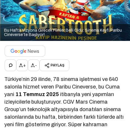
Bu Hafta Vizyona Girecek Filmler Belli Oldu: Sinema Keyfi Paribu
Cineverse’te Başlıyor!
+
-
PAYLAŞ
Türkiye’nin 29 ilinde, 78 sinema işletmesi ve 640
salonla hizmet veren Paribu Cineverse, bu Cuma
yani
11 Temmuz 2025
itibarıyla yeni yapımları
izleyicilerle buluşturuyor. CGV Mars Cinema
Group’un teknolojik altyapısıyla donatılan sinema
salonlarında bu hafta, birbirinden farklı türlerde altı
yeni film gösterime giriyor. Süper kahraman