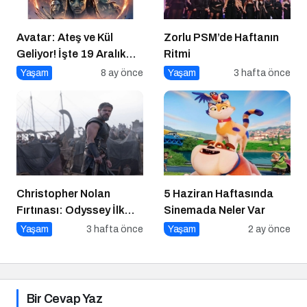
Avatar: Ateş ve Kül
Zorlu PSM’de Haftanın
Geliyor! İşte 19 Aralık
Ritmi
Vizyon Filmleri
Yaşam
8 ay önce
Yaşam
3 hafta önce
Christopher Nolan
5 Haziran Haftasında
Fırtınası: Odyssey İlk
Sinemada Neler Var
Hafta Sonunda Gişeyi
Yaşam
3 hafta önce
Yaşam
2 ay önce
Salladı!
Bir Cevap Yaz