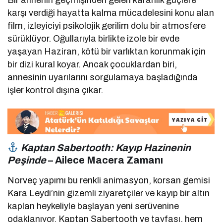
Bir annenin geçmişinden gelen karanlık güçlere
karşı verdiği hayatta kalma mücadelesini konu alan
film, izleyiciyi psikolojik gerilim dolu bir atmosfere
sürüklüyor. Oğullarıyla birlikte izole bir evde
yaşayan Haziran, kötü bir varlıktan korunmak için
bir dizi kural koyar. Ancak çocuklardan biri,
annesinin uyarılarını sorgulamaya başladığında
işler kontrol dışına çıkar.
Kaptan Sabertooth: Kayıp Hazinenin
Peşinde
– Ailece Macera Zamanı
Norveç yapımı bu renkli animasyon, korsan gemisi
Kara Leydi’nin gizemli ziyaretçiler ve kayıp bir altın
kaplan heykeliyle başlayan yeni serüvenine
odaklanıyor. Kaptan Sabertooth ve tayfası, hem