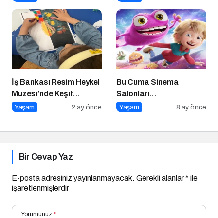
Yeni Alışkanlıklar
İş Bankası Resim Heykel
Bu Cuma Sinema
Müzesi’nde Keşif
Salonları
Başlıyor!
Hareketleniyor: 26 Aralık
Yaşam
2 ay önce
Yaşam
8 ay önce
Vizyondaki Filmler
Açıklandı
Bir Cevap Yaz
E-posta adresiniz yayınlanmayacak.
Gerekli alanlar
*
ile
işaretlenmişlerdir
Yorumunuz
*