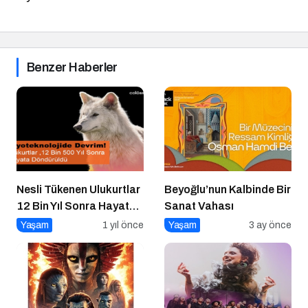
Benzer Haberler
Nesli Tükenen Ulukurtlar
Beyoğlu’nun Kalbinde Bir
12 Bin Yıl Sonra Hayata
Sanat Vahası
Döndürüldü
Yaşam
1 yıl önce
Yaşam
3 ay önce