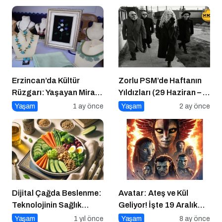
Erzincan’da Kültür
Zorlu PSM’de Haftanın
Rüzgarı: Yaşayan Miras
Yıldızları (29 Haziran – 5
Şöleni Şehre İz Bıraktı
Temmuz)
Yaşam
1 ay önce
Yaşam
2 ay önce
Dijital Çağda Beslenme:
Avatar: Ateş ve Kül
Teknolojinin Sağlık
Geliyor! İşte 19 Aralık
Üzerindeki Etkileri ve
Vizyon Filmleri
Yaşam
1 yıl önce
Yaşam
8 ay önce