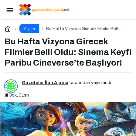
Yaz Tatiline Sağlıklı Bir Başlangıç İçin
Beslenme
Paylaş
Yorum Yap
Bu Hafta Vizyona Girecek Filmler Belli
Yaşam
Oldu: Sinema Keyfi Paribu Cineverse’te
Başlıyor!
Bu Hafta Vizyona Girecek
Filmler Belli Oldu: Sinema Keyfi
Paribu Cineverse’te Başlıyor!
Gazeteler İlan Ajansı
tarafından yayınlandı
3dk, 31sn