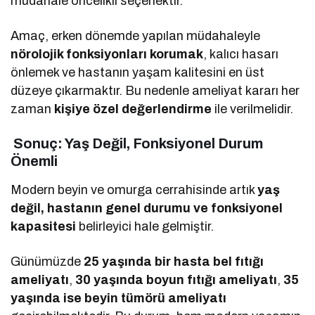
müdahale öncelikli seçenektir.
Amaç, erken dönemde yapılan müdahaleyle
nörolojik fonksiyonları korumak
, kalıcı hasarı
önlemek ve hastanın yaşam kalitesini en üst
düzeye çıkarmaktır. Bu nedenle ameliyat kararı her
zaman
kişiye özel değerlendirme
ile verilmelidir.
Sonuç: Yaş Değil, Fonksiyonel Durum
Önemli
Modern beyin ve omurga cerrahisinde artık
yaş
değil, hastanın genel durumu ve fonksiyonel
kapasitesi
belirleyici hale gelmiştir.
Günümüzde
25 yaşında bir hasta bel fıtığı
ameliyatı
,
30 yaşında boyun fıtığı ameliyatı
,
35
yaşında ise beyin tümörü ameliyatı