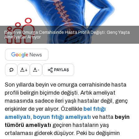
Beyin ve Omurga Cerrahisinde Hasta Profili Değişti: Genç Yaşta
Ameliyatlar Artıyor
+
-
PAYLAŞ
Son yıllarda beyin ve omurga cerrahisinde hasta
profili belirgin biçimde değişti. Artık ameliyat
masasında sadece ileri yaşlı hastalar değil, genç
erişkinler de yer alıyor. Özellikle
bel fıtığı
ameliyatı
,
boyun fıtığı ameliyatı
ve hatta
beyin
tümörü ameliyatı
geçiren hastaların yaş
ortalaması giderek düşüyor. Peki bu değişimin