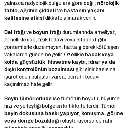
yalnızca radyolojik bulgulara göre değil;
nörolojik
tablo, ağrının şiddeti
ve
hastanın yaşam
kalitesine etkisi
dikkate alınarak verilir.
Bel fıtığı
ve
boyun fıtığı
durumlarında ameliyat,
genellikle ilaç, fizik tedavi veya istirahat gibi
yöntemlerle düzelmeyen, hatta giderek kötüleşen
vakalarda gündeme gelir. Özellikle
bacak veya
kolda güçsüzlük
,
hissetme kaybı
,
idrar ya da
dışkı kontrolünün bozulması
gibi sinir basısına
işaret eden bulgular varsa, cerrahi tedavi
kaçınılmaz hale gelir.
Beyin tümörlerinde
ise tümörün boyutu, büyüme
hızı ve yerleştiği bölge en kritik kriterlerdir. Tümör
beyin dokusuna baskı yapıyor
,
konuşma, görme
veya denge bozukluğu
oluşturuyorsa cerrahi