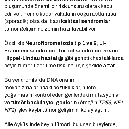
oluşumunda önemli bir risk unsuru olarak kabul
ediliyor. Her ne kadar vakaların çoğu rastlantısal
(sporadik) olsa da, bazı
kalıtsal sendromlar
tümör gelişimine zemin hazırlayabiliyor.
Özellikle
Neurofibromatozis tip 1 ve 2
,
Li-
Fraumeni sendromu
,
Turcot sendromu
ve
von
Hippel-Lindau hastalığı
gibi genetik hastalıklarda
beyin tümörü görülme riski belirgin şekilde artar.
Bu sendromlarda DNA onarım
mekanizmalarındaki bozukluklar, hücre
çoğalmasını kontrol eden genlerdeki mutasyonlar
ve
tümör baskılayıcı genlerin
(örneğin
TP53
,
NF1
,
NF2
) işlev kaybı tümör gelişimini kolaylaştırır.
Aile öyküsünde beyin tümörü bulunan bireylerde,