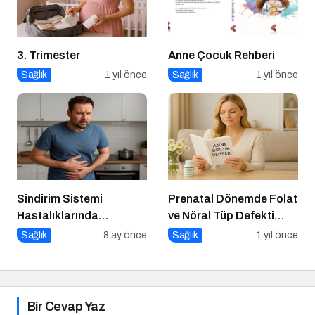
3. Trimester
Anne Çocuk Rehberi
Sağlık
1 yıl önce
Sağlık
1 yıl önce
Sindirim Sistemi
Prenatal Dönemde Folat
Hastalıklarında
ve Nöral Tüp Defekti
Beslenme
İlişkisi
Sağlık
8 ay önce
Sağlık
1 yıl önce
Bir Cevap Yaz