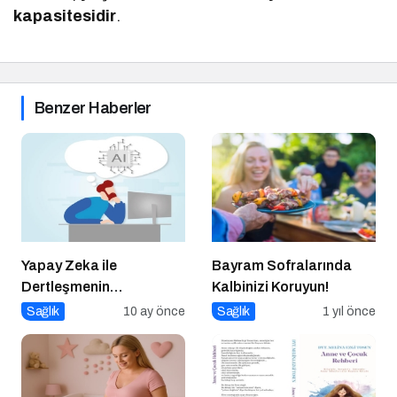
kapasitesidir
.
Benzer Haberler
Yapay Zeka ile
Bayram Sofralarında
Dertleşmenin
Kalbinizi Koruyun!
Görünmeyen Tehlikeleri!
Sağlık
10 ay önce
Sağlık
1 yıl önce