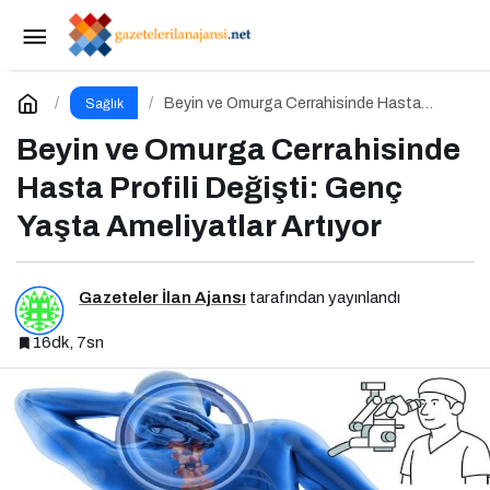
Besin Sinerjisi: Doğru Kombinasyonlarla
Besinlerin Gücünü Artırın
Paylaş
Yorum Yap
Beyin ve Omurga Cerrahisinde Hasta
Sağlık
Profili Değişti: Genç Yaşta Ameliyatlar
Artıyor
Beyin ve Omurga Cerrahisinde
Hasta Profili Değişti: Genç
Yaşta Ameliyatlar Artıyor
Gazeteler İlan Ajansı
tarafından yayınlandı
16dk, 7sn