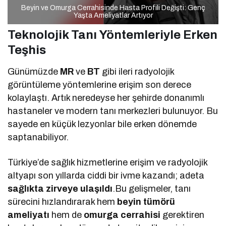
Beyin ve Omurga Cerrahisinde Hasta Profili Değişti: Genç
Yaşta Ameliyatlar Artıyor
Teknolojik Tanı Yöntemleriyle Erken
Teşhis
Günümüzde
MR
ve
BT
gibi ileri radyolojik
görüntüleme yöntemlerine erişim son derece
kolaylaştı. Artık neredeyse her şehirde donanımlı
hastaneler ve modern tanı merkezleri bulunuyor. Bu
sayede en küçük lezyonlar bile erken dönemde
saptanabiliyor.
Türkiye’de sağlık hizmetlerine erişim ve radyolojik
altyapı son yıllarda ciddi bir ivme kazandı; adeta
sağlıkta zirveye ulaşıldı
.Bu gelişmeler, tanı
sürecini hızlandırarak hem
beyin tümörü
ameliyatı
hem de
omurga cerrahisi
gerektiren