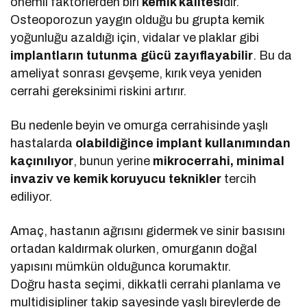
önemli faktörlerden biri
kemik kalitesi
dir.
Osteoporozun yaygın olduğu bu grupta kemik
yoğunluğu azaldığı için, vidalar ve plaklar gibi
implantların tutunma gücü zayıflayabilir
. Bu da
ameliyat sonrası gevşeme, kırık veya yeniden
cerrahi gereksinimi riskini artırır.
Bu nedenle beyin ve omurga cerrahisinde yaşlı
hastalarda
olabildiğince implant kullanımından
kaçınılıyor
, bunun yerine
mikrocerrahi, minimal
invaziv ve kemik koruyucu teknikler
tercih
ediliyor.
Amaç, hastanın ağrısını gidermek ve sinir basısını
ortadan kaldırmak olurken, omurganın doğal
yapısını mümkün olduğunca korumaktır.
Doğru hasta seçimi, dikkatli cerrahi planlama ve
multidisipliner takip sayesinde yaşlı bireylerde de