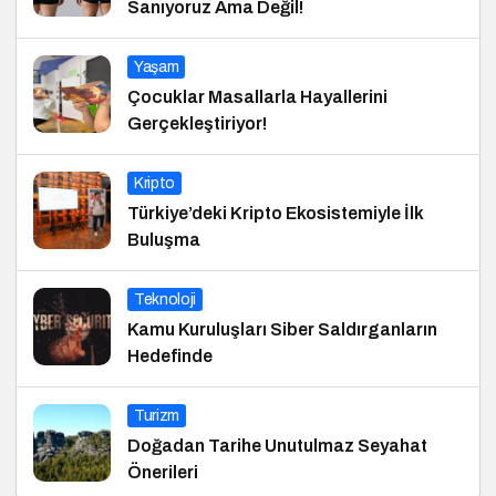
Sanıyoruz Ama Değil!
Yaşam
Çocuklar Masallarla Hayallerini
Gerçekleştiriyor!
Kripto
Türkiye’deki Kripto Ekosistemiyle İlk
Buluşma
Teknoloji
Kamu Kuruluşları Siber Saldırganların
Hedefinde
Turizm
Doğadan Tarihe Unutulmaz Seyahat
Önerileri