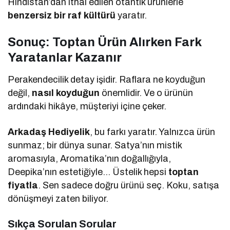
Hindistan’dan ithal edilen otantik ürünlerle
benzersiz bir raf kültürü
yaratır.
Sonuç: Toptan Ürün Alırken Fark
Yaratanlar Kazanır
Perakendecilik detay işidir. Raflara ne koyduğun
değil,
nasıl koyduğun
önemlidir. Ve o ürünün
ardındaki hikâye, müşteriyi içine çeker.
Arkadaş Hediyelik
, bu farkı yaratır. Yalnızca ürün
sunmaz; bir dünya sunar. Satya’nın mistik
aromasıyla, Aromatika’nın doğallığıyla,
Deepika’nın estetiğiyle… Üstelik hepsi
toptan
fiyatla
. Sen sadece doğru ürünü seç. Koku, satışa
dönüşmeyi zaten biliyor.
Sıkça Sorulan Sorular