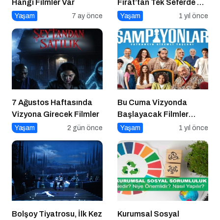
Hangi Filmler Var
Fırat’tan Tek Seferde 7
Kitap Müjdesi
Yaşam
7 ay önce
Yaşam
1 yıl önce
7 Ağustos Haftasında
Bu Cuma Vizyonda
Vizyona Girecek Filmler
Başlayacak Filmler
Açıklandı
Yaşam
2 gün önce
Yaşam
1 yıl önce
Bolşoy Tiyatrosu, İlk Kez
Kurumsal Sosyal