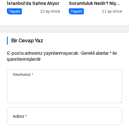
İstanbul’da Sahne Alıyor
Sorumluluk Nedir? Niye
Önemlidir? Kurumsal
Yaşam
12 ay önce
Yaşam
11 ay önce
Sosyal Sorumluluk Nasıl
Yapılır?
Bir Cevap Yaz
E-posta adresiniz yayınlanmayacak.
Gerekli alanlar
*
ile
işaretlenmişlerdir
Yorumunuz
*
Adınız
*