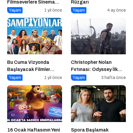
Filmseverlere Sinema
Rüzgarı
Dolu Akşamlar Sunuyor
Yaşam
1 yıl önce
Yaşam
4 ay önce
Bu Cuma Vizyonda
Christopher Nolan
Başlayacak Filmler
Fırtınası: Odyssey İlk
Açıklandı
Hafta Sonunda Gişeyi
Yaşam
1 yıl önce
Yaşam
3 hafta önce
Salladı!
16 Ocak Haftasının Yeni
Spora Başlamak