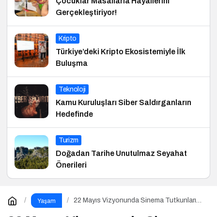
Çocuklar Masallarla Hayallerini
Gerçekleştiriyor!
Kripto
Türkiye’deki Kripto Ekosistemiyle İlk
Buluşma
Teknoloji
Kamu Kuruluşları Siber Saldırganların
Hedefinde
Turizm
Doğadan Tarihe Unutulmaz Seyahat
Önerileri
22 Mayıs Vizyonunda Sinema Tutkunlarını
Yaşam
Dopdolu Bir Hafta Bekliyor