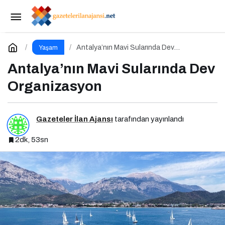
22 Mayıs Vizyonunda Sinema Tutkunlarını
Dopdolu Bir Hafta Bekliyor
Paylaş
Yorum Yap
Antalya’nın Mavi Sularında Dev
Yaşam
Organizasyon
Antalya’nın Mavi Sularında Dev
Organizasyon
Gazeteler İlan Ajansı
tarafından yayınlandı
2dk, 53sn