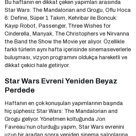
Bu haftanın en dikkat çeken yapımları arasında
Star Wars: The Mandalorian and Grogu
,
Oflu Hoca
6: Define
,
Süper 1 Takım
,
Kehribar ile Boncuk:
Kayıp Robot
,
Passenger
,
Three Wishes for
Cinderella
,
Manyak
,
The Christophers
ve
Nirvanna
the Band the Show the Movie
yer alıyor. Özellikle
farklı türlerin aynı hafta içerisinde sinemaseverlerle
buluşması, vizyon programını oldukça hareketli ve
dikkat çekici hale getiriyor.
Star Wars Evreni Yeniden Beyaz
Perdede
Haftanın en çok konuşulan yapımlarının başında
hiç şüphesiz
Star Wars: The Mandalorian and
Grogu
geliyor. Yönetmen koltuğunda
Jon
Favreau
’nun oturduğu yapım, Star Wars evrenini
uzun bir aradan sonra yeniden sinema salonlarına