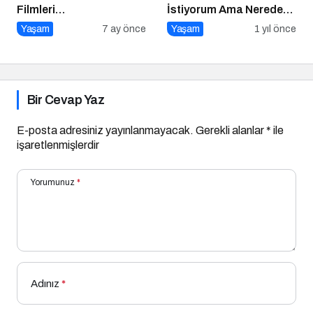
Filmleri
İstiyorum Ama Nereden
Sinemaseverlerle
Başlayacağımı
Yaşam
7 ay önce
Yaşam
1 yıl önce
Buluşuyor
Bilmiyorum!
Bir Cevap Yaz
E-posta adresiniz yayınlanmayacak.
Gerekli alanlar
*
ile
işaretlenmişlerdir
Yorumunuz
*
Adınız
*