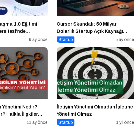
laşma 1.0 Eğitimi
Cursor Skandalı: 50 Milyar
ersitesi’nde
Dolarlık Startup Açık Kaynağı
Gizleyince Ne Oldu?
6 ay önce
Startup
5 ay önce
er Yönetimi Nedir?
İletişim Yönetimi Olmadan İşletme
? Halkla İlişkiler
Yönetimi Olmaz
 Yapılır?
11 ay önce
Startup
1 yıl önce