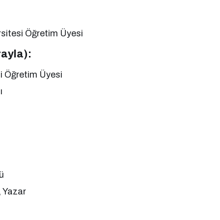
rsitesi Öğretim Üyesi
rayla):
si Öğretim Üyesi
ı
ü
 Yazar