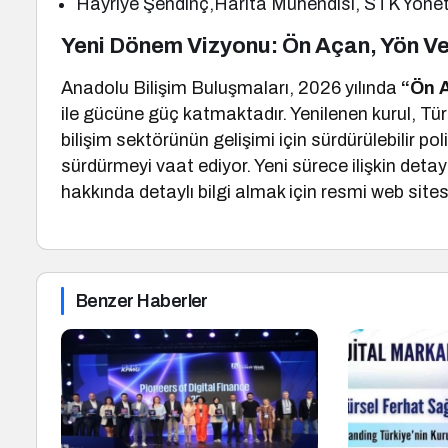
Hayriye Şendinç,Harita Mühendisi, STK Yöne
Yeni Dönem Vizyonu: Ön Açan, Yön Ve
Anadolu Bilişim Buluşmaları, 2026 yılında
“Ön A
ile gücüne güç katmaktadır. Yenilenen kurul, Tür
bilişim sektörünün gelişimi için sürdürülebilir pol
sürdürmeyi vaat ediyor. Yeni sürece ilişkin deta
hakkında detaylı bilgi almak için resmi web sitesi
Benzer Haberler