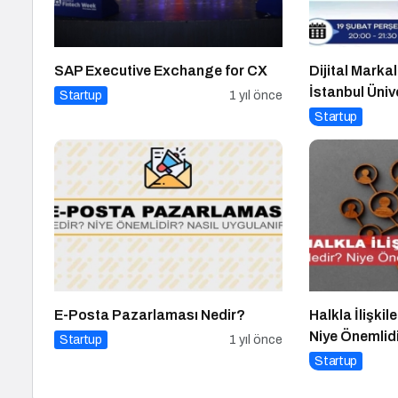
SAP Executive Exchange for CX
Dijital Marka
İstanbul Üniv
Startup
1 yıl önce
Gerçekleşti!
Startup
E-Posta Pazarlaması Nedir?
Halkla İlişkil
Niye Önemlidir
Startup
1 yıl önce
Yönetimi Nasıl
Startup