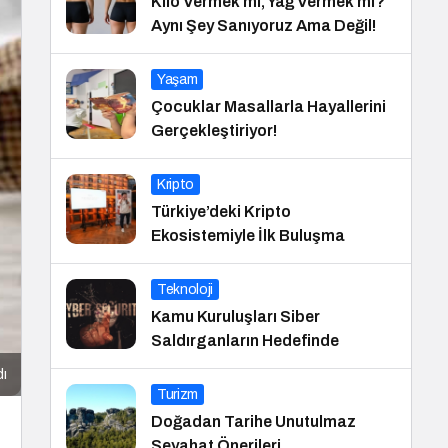
Kilo Vermek mi, Yağ Vermek mi?
Aynı Şey Sanıyoruz Ama Değil!
Yaşam
Çocuklar Masallarla Hayallerini
Gerçekleştiriyor!
Kripto
Türkiye’deki Kripto
Ekosistemiyle İlk Buluşma
Teknoloji
Kamu Kuruluşları Siber
Saldırganların Hedefinde
dı
Turizm
Doğadan Tarihe Unutulmaz
Seyahat Önerileri