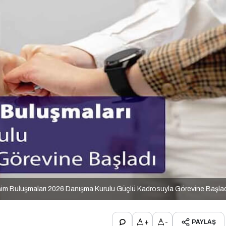
şim Buluşmaları 2026 Danışma Kurulu Güçlü Kadrosuyla Görevine Başla
+
-
PAYLAŞ