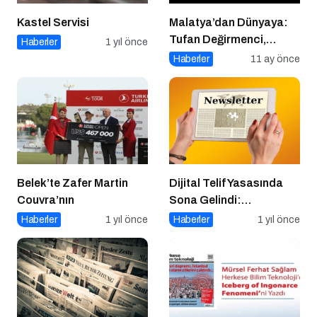
Kastel Servisi
Malatya’dan Dünyaya:
Tufan Değirmenci,
Haberler
1 yıl önce
Fethiye’de Ringe Çıkıyor
Haberler
11 ay önce
Belek’te Zafer Martin
Dijital Telif Yasasında
Couvra’nın
Sona Gelindi:
Yayıncılara Haziran
Haberler
1 yıl önce
Haberler
1 yıl önce
Müjdesi