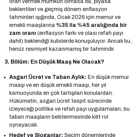
oran vermek mümkün olmasa da, piyasa
beklentileri ve geçmiş dönem enflasyon
tahminleri ışığında, Ocak 2026 için memur ve
emekli maaşlarına
%35 ila %45 aralığında bir
zam oranı
(enflasyon farkı ve olası refah payı
dahil) beklendiği kulislerde konuşuluyor. Ancak bu,
henüz resmiyet kazanmamış bir tahmindir.
3. Bölüm: En Düşük Maaş Ne Olacak?
Asgari Ücret ve Taban Aylık:
En düşük memur
maaşı ve en düşük emekli maaşı, her yıl
kamuoyunda en çok tartışılan konulardan.
Hükümetin, asgari ücret tespit sürecinde
izleyeceği politika ve refah payı uygulamaları, bu
taban maaşların belirlenmesinde kilit rol
oynayacak.
Hedef ve Sloganlar:
Seçim dönemlerinde