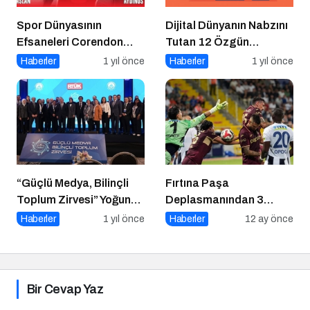
Spor Dünyasının
Dijital Dünyanın Nabzını
Efsaneleri Corendon
Tutan 12 Özgün
Sport Talks’ta
Platform
Haberler
1 yıl önce
Haberler
1 yıl önce
Buluşuyor
“Güçlü Medya, Bilinçli
Fırtına Paşa
Toplum Zirvesi” Yoğun
Deplasmanından 3
Katılımla Gerçekleşti
Puanla Ayrıldı
Haberler
1 yıl önce
Haberler
12 ay önce
Bir Cevap Yaz