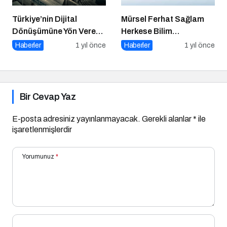
Türkiye’nin Dijital
Mürsel Ferhat Sağlam
Dönüşümüne Yön Veren
Herkese Bilim
15 Platform
Teknoloji’de “Iceberg of
Haberler
1 yıl önce
Haberler
1 yıl önce
Ingonarce Fenomeni”ni
Yazdı
Bir Cevap Yaz
E-posta adresiniz yayınlanmayacak.
Gerekli alanlar
*
ile
işaretlenmişlerdir
Yorumunuz
*