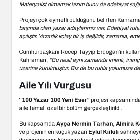
Materyalist olmamak lazım bunu da edebiyat sağl
Projeyi çok kıymetli bulduğunu belirten Kahram
başında olan yazar adaylarımız var. Edebiyat ruhu di
açılıştır. Yazarlık kolay bir iş değildir, zamanla, e
Cumhurbaşkanı Recep Tayyip Erdoğan’ın kullan
Kahraman,
“Bu nesil aynı zamanda imanlı, inançlı
üzerine kurulmuştur. Biz de bu ruhla yolumuza d
Aile Yılı Vurgusu
“100 Yazar 100 Yeni Eser”
projesi kapsamınd
aile temalı özel bir bölüm gerçekleştirildi.
Bu kapsamda
Ayça Nermin Tarhan, Almira Kav
ve projenin en küçük yazarı
Eylül Kırkılı
sahneye 