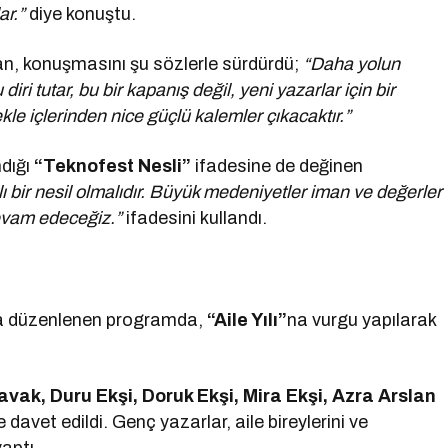
ar.”
diye konuştu.
an, konuşmasını şu sözlerle sürdürdü;
“Daha yolun
ri tutar, bu bir kapanış değil, yeni yazarlar için bir
mekle içlerinden nice güçlü kalemler çıkacaktır.”
dığı
“Teknofest Nesli”
ifadesine de değinen
 bir nesil olmalıdır. Büyük medeniyetler iman ve değerler
evam edeceğiz.”
ifadesini kullandı.
a düzenlenen programda,
“Aile Yılı”
na vurgu yapılarak
ak, Duru Ekşi, Doruk Ekşi, Mira Ekşi, Azra Arslan
davet edildi. Genç yazarlar, aile bireylerini ve