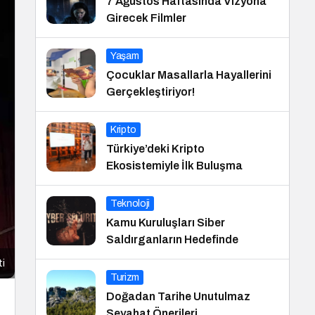
7 Ağustos Haftasında Vizyona
Girecek Filmler
Yaşam
Çocuklar Masallarla Hayallerini
Gerçekleştiriyor!
Kripto
Türkiye’deki Kripto
Ekosistemiyle İlk Buluşma
Teknoloji
Kamu Kuruluşları Siber
Saldırganların Hedefinde
ti
Turizm
Doğadan Tarihe Unutulmaz
Seyahat Önerileri