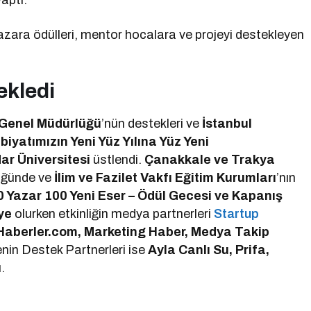
aptı.
zara ödülleri, mentor hocalara ve projeyi destekleyen
ekledi
er Genel Müdürlüğü
’nün destekleri ve
İstanbul
biyatımızın Yeni Yüz Yılına Yüz Yeni
ar Üniversitesi
üstlendi.
Çanakkale ve Trakya
üğünde ve
İlim ve Fazilet Vakfı Eğitim Kurumları
’nın
0 Yazar 100 Yeni Eser – Ödül Gecesi ve Kapanış
ye
olurken etkinliğin medya partnerleri
Startup
Haberler.com, Marketing Haber, Medya Takip
enin Destek Partnerleri ise
Ayla Canlı Su, Prifa,
.