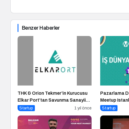
Benzer Haberler
THK & Orion Tekmer’in Kurucusu
Pazarlama Dü
Elkar Port’tan Savunma Sanayii
Meetup Istan
Atılımı: AET Electronics’e
Buluşuyor
Startup
1 yıl önce
Startup
Stratejik Yatırım