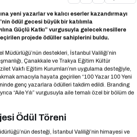
ına yeni yazarlar ve kalıcı eserler kazandırmayı
nin ödül gecesi büyük bir katılımla
zyılına Güçlü Katkı” vurgusuyla gelecek nesillere
irilen projede ödüller sahiplerini buldu.
nel Müdürlüğü’nün destekleri, İstanbul Valiliği’nin
ışmanlığı, Çanakkale ve Trakya Eğitim Kültür
ilet Vakfı Eğitim Kurumları’nın uygulama desteğiyle,
bırakmak amacıyla hayata geçirilen “100 Yazar 100 Yeni
inde genç yazarlara ödülleri takdim edildi. Branding
rıca “Aile Yılı” vurgusuyla aile temalı özel bir bölüm de
jesi Ödül Töreni
Müdürlüğü’nün desteği, İstanbul Valiliği’nin himayesi ve