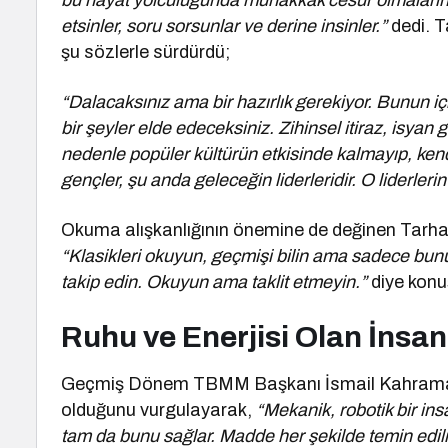
bu hayat yolculuğunda muhakkak cesur olmalarında
etsinler, soru sorsunlar ve derine insinler.”
dedi. T
şu sözlerle sürdürdü;
“Dalacaksınız ama bir hazırlık gerekiyor. Bunun i
bir şeyler elde edeceksiniz. Zihinsel itiraz, isyan 
nedenle popüler kültürün etkisinde kalmayıp, kendi
gençler, şu anda geleceğin liderleridir. O liderl
Okuma alışkanlığının önemine de değinen Tarha
“Klasikleri okuyun, geçmişi bilin ama sadece bun
takip edin. Okuyun ama taklit etmeyin.”
diye konu
Ruhu ve Enerjisi Olan İnsan
Geçmiş Dönem TBMM Başkanı İsmail Kahraman 
olduğunu vurgulayarak,
“Mekanik, robotik bir ins
tam da bunu sağlar. Madde her şekilde temin edil