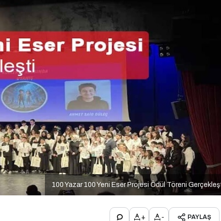
100 Yazar 100 Yeni Eser Projesi Ödül Töreni Gerçekleş
+
-
PAYLAŞ