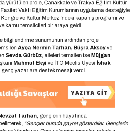
da yürütülen proje, Çanakkale ve Trakya Eğitim Kültür
azilet Vakfı Eğitim Kurumlarının uygulama desteğiyle
ı Kongre ve Kültür Merkezi’ndeki kapanış programı ve
e kamu temsilcileri bir araya geldi.
oje bilgilendirme sunumunun ardından proje
temsilen
Ayça Nermin Tarhan, Büşra Aksoy
ve
len
Sevda Gürbüz
, aileleri temsilen ise
Müjgan
aşkanı
Mahmut Ekşi
ve İTO Meclis Üyesi
İshak
 genç yazarlara destek mesajı verdi.
 Nevzat Tarhan,
gençlerin hayatında
belirterek,
“Gençler burada gayret gösterdiler. Gençlerin