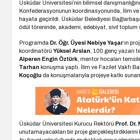
Üsküdar Üniversitesi’nin bilimsel danışmanlığın
Konfederasyonunun koordinasyonunda, İlim ve F
hayata geçirildi. Üsküdar Belediyesi Bağlarbaş
ödül töreninde, akademi, edebiyat, sivil toplum v
Programda
Dr. Öğr. Üyesi Nebiye Yaşar
‘ın pr
koordinatörü
Yüksel Arslan
, 100 genç yazarı 
Alperen Engin Öztürk
, mentor hocaları temsi
Tarhan
konuşma yaptı. İlim ve Fazilet Vakfı B
Koçoğlu
da konuşmalarıyla projeye katkı sunan
Üsküdar Üniversitesi Kurucu Rektörü
Prof. Dr.
unutamayacakları bir proje gerçekleştirdiklerini 