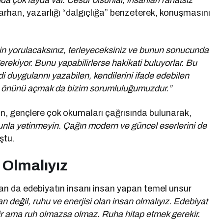
 çok fayda var. Cesur olsunlar, insanları rahatsız
arhan, yazarlığı “dalgıçlığa” benzeterek, konuşmasını
çin yorulacaksınız, terleyeceksiniz ve bunun sonucunda
gerekiyor. Bunu yapabilirlerse hakikati buluyorlar. Bu
 duygularını yazabilen, kendilerini ifade edebilen
erin önünü açmak da bizim sorumluluğumuzdur.”
n, gençlere çok okumaları çağrısında bulunarak,
unla yetinmeyin. Çağın modern ve güncel eserlerini de
ştu.
 Olmalıyız
da edebiyatın insanı insan yapan temel unsur
an değil, ruhu ve enerjisi olan insan olmalıyız. Edebiyat
ir ama ruh olmazsa olmaz. Ruha hitap etmek gerekir.