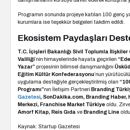
danışmanlarını kürsüye davet ederek konuşma y
Programın sonunda projeye katılan 100 genç ya
kurumlara ise teşekkür belgeleri takdim edildi.
Ekosistem Paydaşları Dest
T.C. İçişleri Bakanlığı Sivil Toplumla İlişkil
Valiliği
’nin himayelerinde hayata geçirilen
“Ede
Yazar”
projesinin bilimsel danışmanlığını
Üsküd
Eğitim Kültür Konfederasyonu
’nun yürütücül
uygulama desteğiyle gerçekleştirilmiş olan
“10
Programı”
nın İletişim Partneri
Branding Türki
Gazetesi
, SonDakika.com, Branding Haber, 
Merkezi, Franchise Market Türkiye
oldu. Zirv
Amorf Kitap, Reis Gıda
ve
Branding Line
oldu
Kaynak: Startup Gazetesi